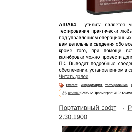
AIDA64
- утилита является м
тестирования практически люб
под управлением операционных 
вам детальные сведения обо вс
кроме того, при помощи вс
калибровки можно провести доп
ПК. Выводит подробные сведе
обеспечении, установленном в с
Читать далее
Everest
,
информация
,
тестирование
,
umax82
02/05/12 Просмотров: 3122 Комме
Портативный софт
→
P
2.30.1900