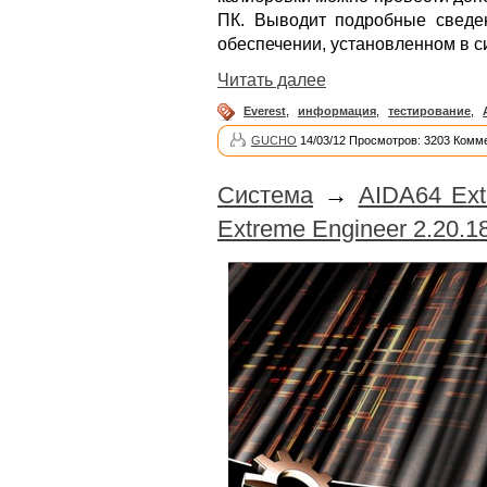
ПК. Выводит подробные сведе
обеспечении, установленном в с
Читать далее
Everest
,
информация
,
тестирование
,
GUCHO
14/03/12 Просмотров: 3203 Комме
Система
→
AIDA64 Extr
Extreme Engineer 2.20.18