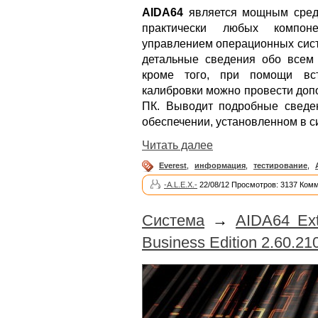
AIDA64
является мощным средс
практически любых компон
управлением операционных сист
детальные сведения обо всем
кроме того, при помощи вс
калибровки можно провести доп
ПК. Выводит подробные сведе
обеспечении, установленном в с
Читать далее
Everest
,
информация
,
тестирование
,
-A.L.E.X.-
22/08/12 Просмотров: 3137 Комм
Система
→
AIDA64 Ext
Business Edition 2.60.210