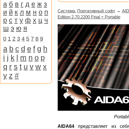
а
б
в
г
д
е
ж
з
и
й
к
л
м
н
о
п
Система
,
Портативный софт
→
AID
Edition 2.70.2200 Final + Portable
р
с
т
у
ф
х
ц
ч
ш
э
ю
я
0
1
2
3
4
5
7
8
9
a
b
c
d
e
f
g
h
i
j
k
l
m
n
o
p
q
r
s
t
u
v
w
x
y
z
#
Portab
AIDA64
представляет из себ