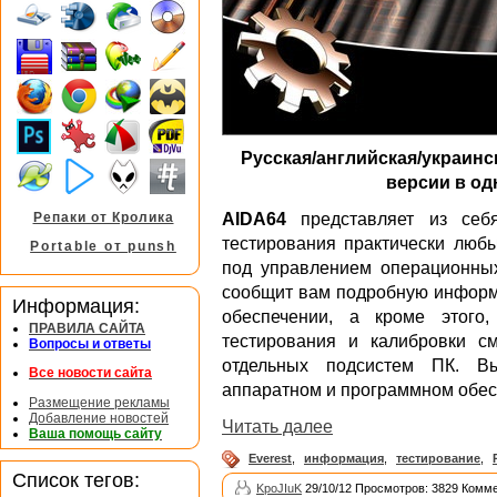
Русская/английская/украинс
версии в од
AIDA64
представляет из себ
Репаки от Кролика
тестирования практически люб
Portable от punsh
под управлением операционны
сообщит вам подробную информ
Информация:
обеспечении, а кроме этого
ПРАВИЛА САЙТА
тестирования и калибровки с
Вопросы и ответы
отдельных подсистем ПК. В
Все новости сайта
аппаратном и программном обес
Размещение рекламы
Добавление новостей
Читать далее
Ваша помощь сайту
Everest
,
информация
,
тестирование
,
Список тегов:
KpoJIuK
29/10/12 Просмотров: 3829 Комме