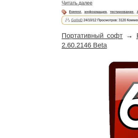
Читать далее
Everest
,
информация
,
тестирование
,
Go®oD
24/10/12 Просмотров: 3120 Комме
Портативный софт
→
2.60.2146 Beta