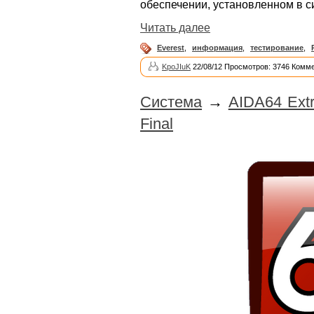
обеспечении, установленном в с
Читать далее
Everest
,
информация
,
тестирование
,
KpoJIuK
22/08/12 Просмотров: 3746 Комме
Система
→
AIDA64 Extr
Final