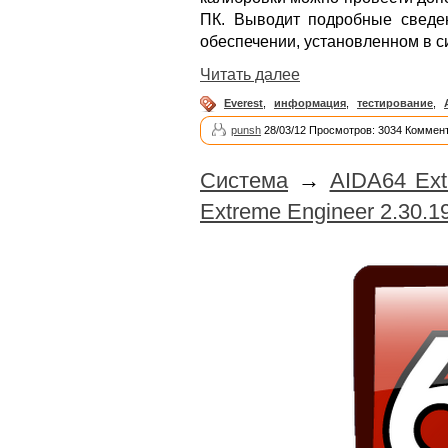
ПК. Выводит подробные сведе
обеспечении, установленном в с
Читать далее
Everest
,
информация
,
тестирование
,
punsh
28/03/12 Просмотров: 3034 Коммент
Система
→
AIDA64 Extr
Extreme Engineer 2.30.1