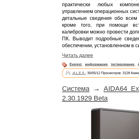
практически любых компон
управлением операционных сист
детальные сведения обо всем
кроме того, при помощи вс
калибровки можно провести доп
ПК. Выводит подробные сведе
обеспечении, установленном в с
Читать далее
Everest
,
информация
,
тестирование
,
-A.L.E.X.-
30/05/12 Просмотров: 3128 Комм
Система
→
AIDA64 Ext
2.30.1929 Beta