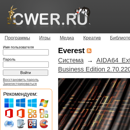
Программы
Игры
Медиа
Креатив
Библиот
Имя пользователя
Everest
Система
→
AIDA64 Ext
Пароль
Business Edition 2.70.220
Восстановить пароль
Зарегистрироваться
Рекомендуем: