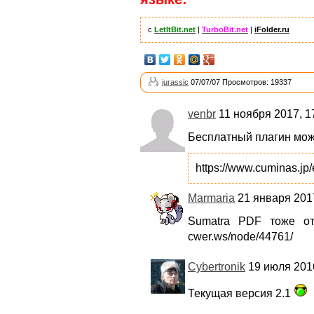
с
LetItBit.net
|
TurboBit.net
|
iFolder.ru
jurassic
07/07/07 Просмотров: 19337
venbr
11 ноября 2017, 1
Бесплатный плагин мож
https://www.cuminas.j
Marmaria
21 января 2017
Sumatra PDF тоже о
cwer.ws/node/44761/
Cybertronik
19 июля 2016
Текущая версия 2.1