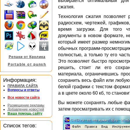
выбирается оптимальный для
сжатия.
Технология сжатия позволяет 
радиосхем, чертежей, графико
время загрузки. Для того ч
документы в новом формате, не
который имеет размер немногим
обычных программ-просмотрщик
полностью, а только ту его час
Репаки от Кролика
Это позволяет быстро просмотр
Portable от punsh
решить, стоит ли его сохра
материала, ограничившись прос
Информация:
сохранить весь файл или любую е
ПРАВИЛА САЙТА
белой графики с текстом формат
Вопросы и ответы
а в цвете около 60 кб, то станов
Все новости сайта
Вы можете сохранять любые фай
Размещение рекламы
затем просматривать их с помо
Добавление новостей
Ваша помощь сайту
Список тегов: