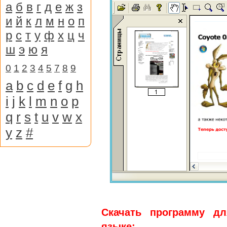
а
б
в
г
д
е
ж
з
и
й
к
л
м
н
о
п
р
с
т
у
ф
х
ц
ч
ш
э
ю
я
0
1
2
3
4
5
7
8
9
a
b
c
d
e
f
g
h
i
j
k
l
m
n
o
p
q
r
s
t
u
v
w
x
y
z
#
Скачать программу дл
языке: