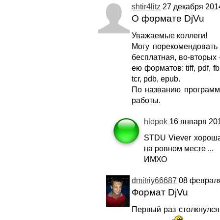
shtir4litz
27 декабря 2014
О формате DjVu
Уважаемые коллеги!
Могу порекомендовать
бесплатная, во-вторых 
ею форматов: tiff, pdf, fb
tcr, pdb, epub.
По названию программу
работы.
hlopok
16 января 201
STDU Viever хороша
на ровном месте ...
ИМХО
dmitriy66687
08 февраля
Формат DjVu
Первый раз столкнулся