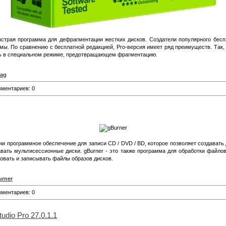
трая программа для дефрагментации жестких дисков. Создатели популярного беспла
. По сравнению с бесплатной редакцией, Pro-версия имеет ряд преимуществ. Так,
ть в специальном режиме, предотвращающем фрагментацию.
rag
мментариев: 0
и программное обеспечение для записи CD / DVD / BD, которое позволяет создавать д
вать мультисессионные диски. gBurner - это также программа для обработки файлов
ровать и записывать файлы образов дисков.
urner
мментариев: 0
dio Pro 27.0.1.1