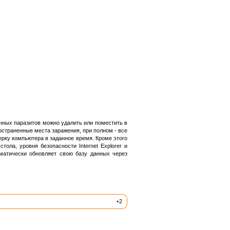
ных паразитов можно удалить или поместить в
страненные места заражения, при полном - все
рку компьютера в заданное время. Кроме этого
ола, уровня безопасности Internet Explorer и
матически обновляет свою базу данных через
+2