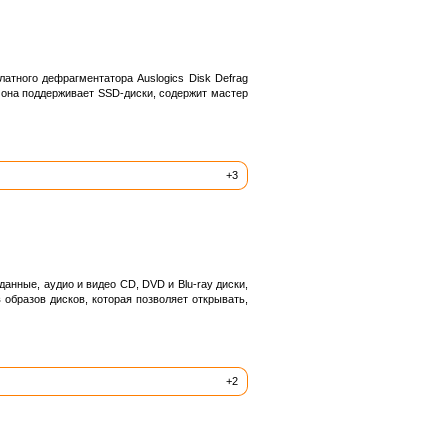
тного дефрагментатора Auslogics Disk Defrag
 она поддерживает SSD-диски, содержит мастер
+3
анные, аудио и видео CD, DVD и Blu-ray диски,
 образов дисков, которая позволяет открывать,
+2