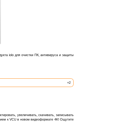
укта iolo для очистки ПК, антивируса и защиты
+2
тировать, увеличивать, скачивать, записывать
ением к VCU в новом видеоформате 4K! Ощутите