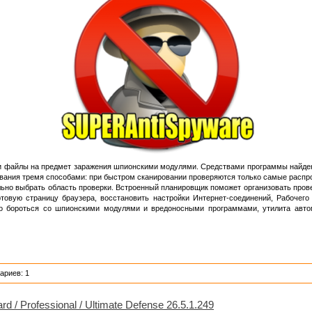
 и файлы на предмет заражения шпионскими модулями. Средствами программы найден
вания тремя способами: при быстром сканировании проверяются только самые распро
ьно выбрать область проверки. Встроенный планировщик поможет организовать прове
овую страницу браузера, восстановить настройки Интернет-соединений, Рабочего ст
о бороться со шпионскими модулями и вредоносными программами, утилита авто
ариев: 1
 / Professional / Ultimate Defense 26.5.1.249