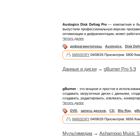
Auslogics Disk Defrag Pro
— компактная и быс
выпустили профессиональную версию программы
оптимизации и дефрагментации, может работа
Читать далее
дефрагментаторы
,
Auslogics
,
Disk Def
MANSORY
04/08/26 Просмотров: 5800 Ко
Данные и диски
→
gBurner Pro 5.9
gBurner
- это мощное и простое в использовани
создавать загрузочные диски с данными, созда
создавать, редактировать, извлекать, конверти
Читать далее
DVD
,
запись дисков
,
CD
,
Blu-Ray
,
gB
MANSORY
04/08/26 Просмотров: 6656 Ко
Мультимедиа
→
Ashampoo Music Stu