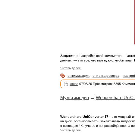
Защитите и настройте свой компьютер — авто
данных, — это все, что вам нужно, чтобы ваш
Читать далее
оптимизация
,
очистка реестра
,
настро
leteha
07/08/26 Просмотров: 5895 Коммент
Мультимедиа
→
Wondershare UniCon
Wondershare UniConverter 17
- это мощный и 
на диск, организовывать, захватывать видеос
с помощью 4K лучшее и непревзойдённое на се
Читать далее