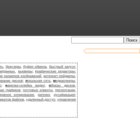
ть
,
браузеры
,
буфер обмена
,
быстрый запуск
;
ов
/
данных
,
вьюверы
;
г
рафические редакторы
;
ие размеров изображений
,
интернет-пейджеры
,
ование дисков
;
л
окальная сеть
;
м
едиаплееры
,
ю
;
н
арезка-склейка видео
;
о
бразы дисков
,
ние графиков
,
почтовые клиенты
,
презентации
,
зервное копирование
,
риппинг
,
русификация
;
ликатов файлов
,
удаленный доступ
,
управление