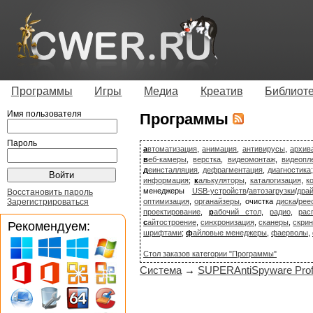
Программы
Игры
Медиа
Креатив
Библиот
Имя пользователя
Программы
Пароль
а
втоматизация
,
анимация
,
антивирусы
,
архив
в
еб-камеры
,
верстка
,
видеомонтаж
,
видеопл
д
еинсталляция
,
дефрагментация
,
диагностика
информация
;
к
алькуляторы
,
каталогизация
,
к
менеджеры
USB-устройств
/
автозагрузки
/
дра
Восстановить пароль
Зарегистрироваться
оптимизация
,
органайзеры
, очистка
диска
/
рее
проектирование
,
р
абочий стол
,
радио
,
рас
с
айтостроение
,
синхронизация
,
сканеры
,
скри
Рекомендуем:
шрифтами
;
ф
айловые менеджеры
,
фаерволы
,
Стол заказов категории "Программы"
Система
→
SUPERAntiSpyware Profe