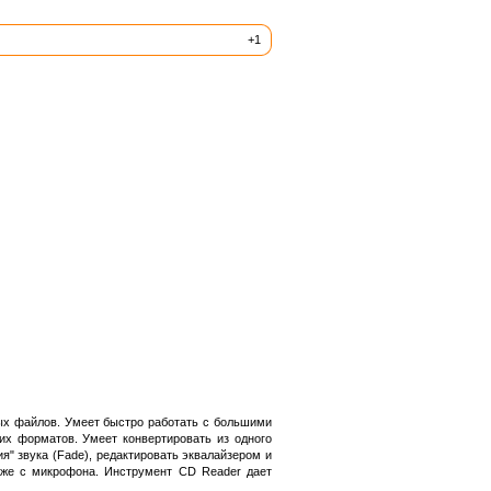
+1
ых файлов. Умеет быстро работать с большими
их форматов. Умеет конвертировать из одного
" звука (Fade), редактировать эквалайзером и
также с микрофона. Инструмент CD Reader дает