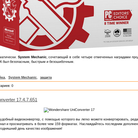
матически.
System Mechanic
, сочетающий в себе четыре отмеченных наградами прод
 ПК был безопасным, быстрым и безошибочным.
йка
,
System Mechanic
,
защита
ариев: 0
verter 17.4.7.651
удобный видеоконвертер, с помощью которого вы легко можете конвертировать, редак
игнал и просматривать в более чем 159 форматах. Наслаждайтесь последним дополн
годняшний день качество изображения!