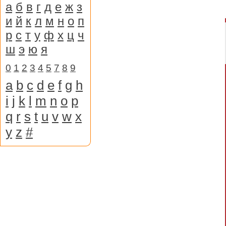
а
б
в
г
д
е
ж
з
и
й
к
л
м
н
о
п
р
с
т
у
ф
х
ц
ч
ш
э
ю
я
0
1
2
3
4
5
7
8
9
a
b
c
d
e
f
g
h
i
j
k
l
m
n
o
p
q
r
s
t
u
v
w
x
y
z
#