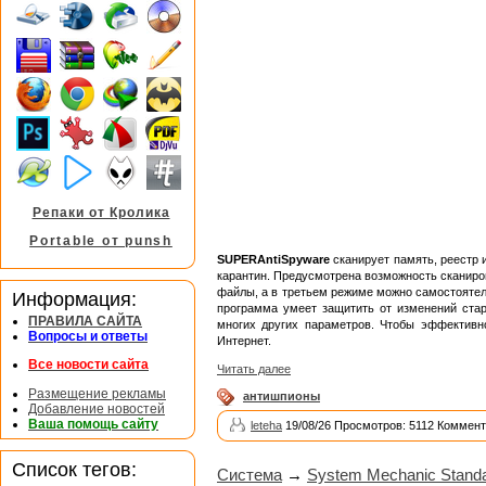
Репаки от Кролика
Portable от punsh
SUPERAntiSpyware
сканирует память, реестр
карантин. Предусмотрена возможность сканиро
файлы, а в третьем режиме можно самостоятел
Информация:
программа умеет защитить от изменений старт
ПРАВИЛА САЙТА
многих других параметров. Чтобы эффективн
Вопросы и ответы
Интернет.
Все новости сайта
Читать далее
Размещение рекламы
антишпионы
Добавление новостей
Ваша помощь сайту
leteha
19/08/26 Просмотров: 5112 Коммент
Список тегов:
Система
→
System Mechanic Standard