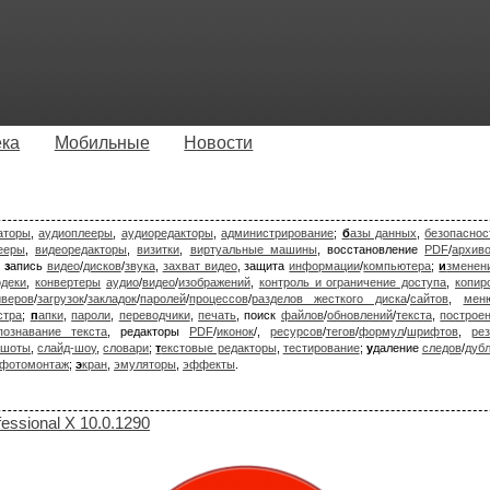
ека
Мобильные
Новости
аторы
,
аудиоплееры
,
аудиоредакторы
,
администрирование
;
б
азы данных
,
безопаснос
ееры
,
видеоредакторы
,
визитки
,
виртуальные машины
, восстановление
PDF
/
архив
;
з
апись
видео
/
дисков
/
звука
,
захват видео
, защита
информации
/
компьютера
;
и
зменен
одеки
,
конвертеры
аудио
/
видео
/
изображений
,
контроль и ограничение доступа
,
копир
йверов
/
загрузок
/
закладок
/
паролей
/
процессов
/
разделов жесткого диска
/
сайтов
,
мен
стра
;
п
апки
,
пароли
,
переводчики
,
печать
, поиск
файлов
/
обновлений
/
текста
,
построе
познавание текста
, редакторы
PDF
/
иконок
/,
ресурсов
/
тегов
/
формул
/
шрифтов
,
ре
ншоты
,
слайд-шоу
,
словари
;
т
екстовые редакторы
,
тестирование
;
у
даление
следов
/
дуб
фотомонтаж
;
э
кран
,
эмуляторы
,
эффекты
.
ssional X 10.0.1290