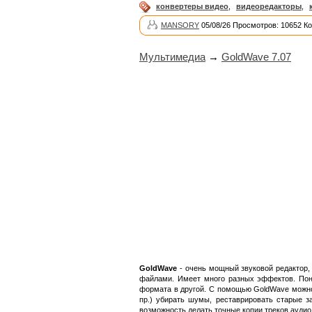
конвертеры видео
,
видеоредакторы
,
MANSORY
05/08/26 Просмотров: 10652 К
Мультимедиа
→
GoldWave 7.07
GoldWave
- очень мощный звуковой редактор,
файлами. Имеет много разных эффектов. Пони
формата в другой. С помощью GoldWave можно 
пр.) убирать шумы, реставрировать старые за
возможность делать точные копии треков аудио