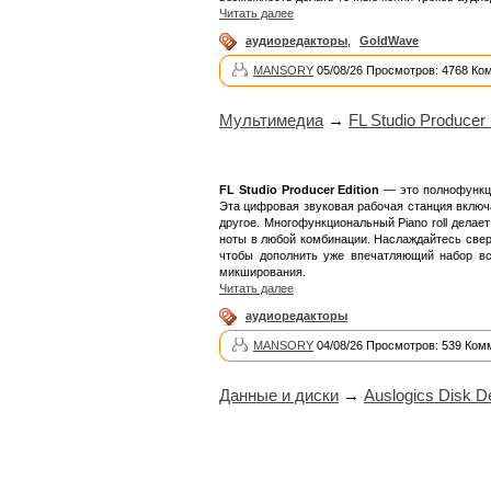
Читать далее
аудиоредакторы
,
GoldWave
MANSORY
05/08/26 Просмотров: 4768 Ко
Мультимедиа
→
FL Studio Producer E
FL Studio Producer Edition
— это полнофункци
Эта цифровая звуковая рабочая станция включ
другое. Многофункциональный Piano roll делае
ноты в любой комбинации. Наслаждайтесь свер
чтобы дополнить уже впечатляющий набор вст
микширования.
Читать далее
аудиоредакторы
MANSORY
04/08/26 Просмотров: 539 Ком
Данные и диски
→
Auslogics Disk De