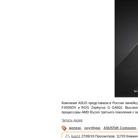
Компания ASUS представила в России линейку
FX505DV и ROG Zephyrus G GA502. Высокопр
процессоры AMD Ryzen третьего поколения с ми
Читать далее
железо
,
ноутбуки
,
ASUSTeK Computer
,
bush1
27/06/19 Просмотров: 11703 Коммен