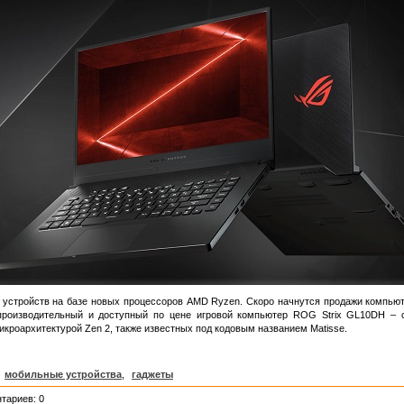
 устройств на базе новых процессоров AMD Ryzen. Скоро начнутся продажи компью
оизводительный и доступный по цене игровой компьютер ROG Strix GL10DH – 
кроархитектурой Zen 2, также известных под кодовым названием Matisse.
мобильные устройства
,
гаджеты
тариев: 0