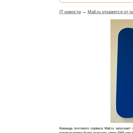
IT новости
→
Mail.ru откажется от 
Команда почтового сервиса Mail.ru запускае
которые можно будет получить через SMS или p