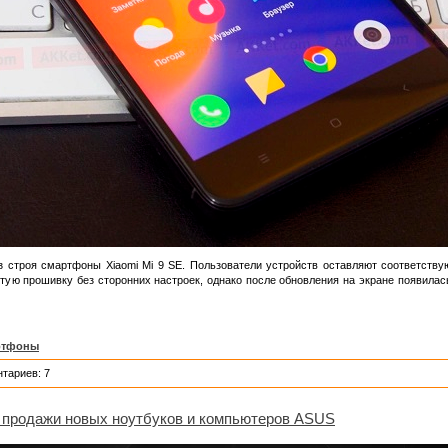
из строя смартфоны Xiaomi Mi 9 SE. Пользователи устройств оставляют соответст
тую прошивку без сторонних настроек, однако после обновления на экране появила
ртфоны
тариев: 7
 продажи новых ноутбуков и компьютеров ASUS