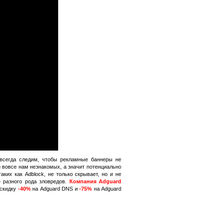
 всегда следим, чтобы рекламные баннеры не
 вовсе нам незнакомых, а значит потенциально
ких как Adblock, не только скрывает, но и не
е разного рода зловредов.
Компания Adguard
 скидку
-40%
на Adguard DNS и
-75%
на Adguard