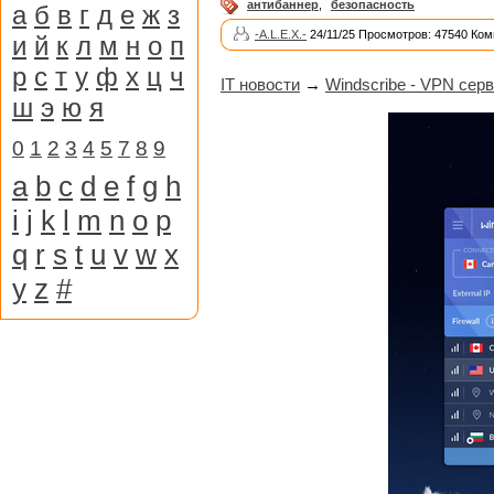
антибаннер
,
безопасность
а
б
в
г
д
е
ж
з
-A.L.E.X.-
24/11/25 Просмотров: 47540 Ком
и
й
к
л
м
н
о
п
р
с
т
у
ф
х
ц
ч
IT новости
→
Windscribe - VPN сер
ш
э
ю
я
0
1
2
3
4
5
7
8
9
a
b
c
d
e
f
g
h
i
j
k
l
m
n
o
p
q
r
s
t
u
v
w
x
y
z
#