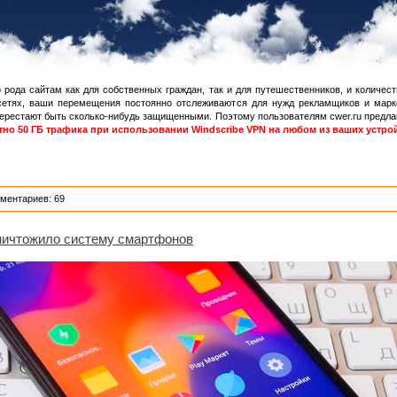
 рода сайтам как для собственных граждан, так и для путешественников, и количест
сетях, ваши перемещения постоянно отслеживаются для нужд рекламщиков и марк
ерестают быть сколько-нибудь защищенными. Поэтому пользователям cwer.ru предлаг
тно 50 ГБ трафика при использовании Windscribe VPN на любом из ваших устро
ментариев: 69
ничтожило систему смартфонов