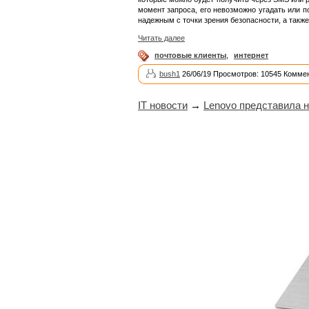
момент запроса, его невозможно угадать или п
надежным с точки зрения безопасности, а такж
Читать далее
почтовые клиенты
,
интернет
bush1
26/06/19 Просмотров: 10545 Коммен
IT новости
→
Lenovo представила 