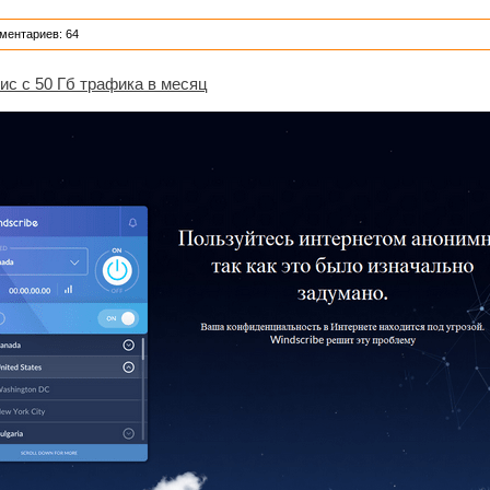
ментариев: 64
вис с 50 Гб трафика в месяц