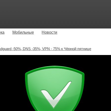
ека
Мобильные
Новости
dguard -50%, DNS -35%, VPN - 75% к Чёрной пятнице