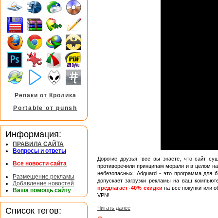
Репаки от Кролика
Portable от punsh
Информация:
ПРАВИЛА САЙТА
Вопросы и ответы
Дорогие друзья, все вы знаете, что сайт с
Все новости сайта
противоречили принципам морали и в целом на
небезопасных. Adguard - это программа для б
Размещение рекламы
допускает загрузки рекламы на ваш компьюте
Добавление новостей
предлагает -40% скидки
на все покупки или о
Ваша помощь сайту
VPN!
Читать далее
Список тегов: