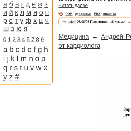
а
б
в
г
д
е
ж
з
Читать далее
и
й
к
л
м
н
о
п
PDF
,
здоровье
,
FB2
,
красота
р
с
т
у
ф
х
ц
ч
gefexi
06/08/26 Просмотров: 18 Комментар
ш
э
ю
я
Медицина
→
Андрей Р
0
1
2
3
4
5
7
8
9
от кардиолога
a
b
c
d
e
f
g
h
i
j
k
l
m
n
o
p
q
r
s
t
u
v
w
x
y
z
#