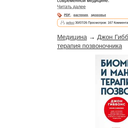
современной медицине.
Читать далее
PDF
,
растения
,
здоровье
gefexi
30/07/26 Просмотров: 167 Коммента
Медицина
→
Джон Гибб
терапия позвоночника