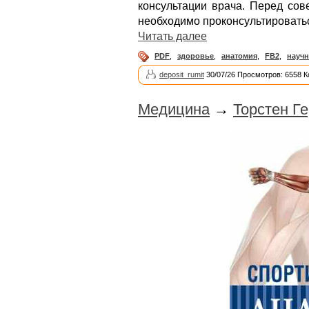
консультации врача. Перед со
необходимо проконсультировать
Читать далее
PDF
,
здоровье
,
анатомия
,
FB2
,
науч
deposit_rumit
30/07/26 Просмотров: 6558 
Медицина
→
Торстен Г