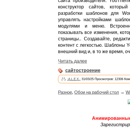
сайта производителя. YooThem
конструктор сайтов, которы
разработки шаблонов для Wor
управлять настройками шабло
модулями и меню. Встроенн
показывать все изменения, кот
страницы.. Создавайте, редакт
контент с легкостью. Шаблоны 
внешний вид и, в то же время, о
Читать далее
сайтостроение
-A.L.E.X.-
31/03/25 Просмотров: 12306 Ком
Разное
,
Обои на рабочий стол
→
Wa
Анимированные 
Зарегистриро