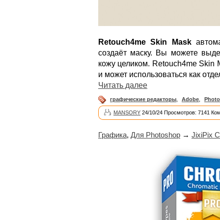
Retouch4me Skin Mask
автома
создаёт маску. Вы можете выде
кожу целиком. Retouch4me Skin 
и может использоваться как отд
Читать далее
графические редакторы
,
Adobe
,
Phot
MANSORY
24/10/24 Просмотров: 7141 Ко
Графика
,
Для Photoshop
→
JixiPix 