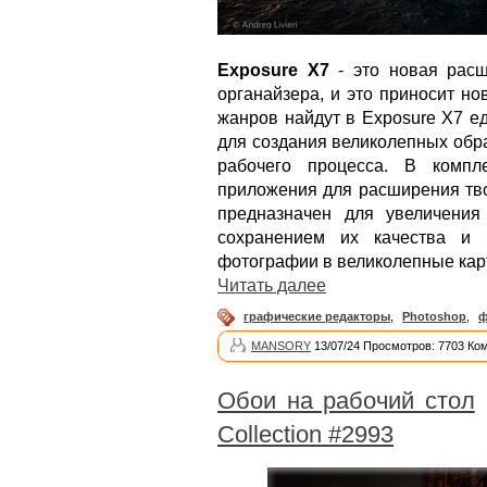
Exposure X7
- это новая расш
органайзера, и это приносит н
жанров найдут в Exposure X7 е
для создания великолепных обра
рабочего процесса. В компл
приложения для расширения тво
предназначен для увеличени
сохранением их качества и 
фотографии в великолепные кар
Читать далее
графические редакторы
,
Photoshop
,
ф
MANSORY
13/07/24 Просмотров: 7703 Ко
Обои на рабочий стол
Collection #2993