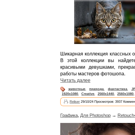
Шикарная коллекция классных о
В этой коллекции вы найдет
красивыми девушками, прекр
работы мастеров фотошопа.
Читать далее
животные
,
природа
,
фантастика
,
J
1920x1080
,
Creative
,
2560x1440
,
2560x1080
Reliser
29/10/24 Просмотров: 3937 Коммен
Графика
,
Для Photoshop
→
Retouch4