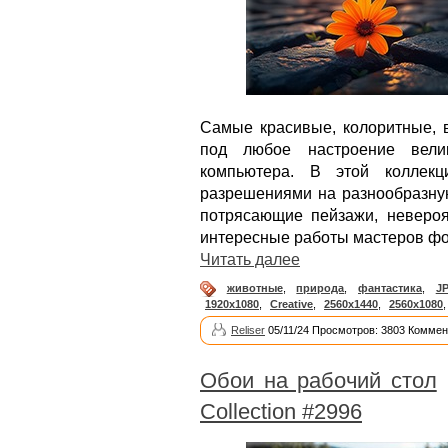
Самые красивые, колоритные, 
под любое настроение вели
компьютера. В этой коллек
разрешениями на разнообразную
потрясающие пейзажи, неверо
интересные работы мастеров ф
Читать далее
животные
,
природа
,
фантастика
,
J
1920x1080
,
Creative
,
2560x1440
,
2560x1080
Reliser
05/11/24 Просмотров: 3803 Коммен
Обои на рабочий стол
Collection #2996