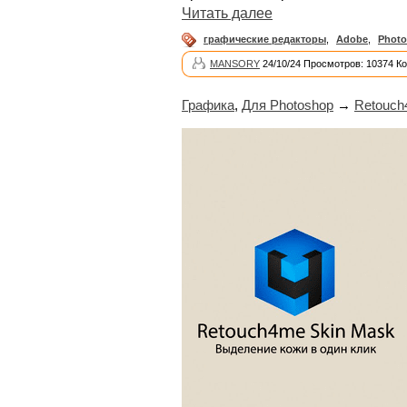
Читать далее
графические редакторы
,
Adobe
,
Phot
MANSORY
24/10/24 Просмотров: 10374 К
Графика
,
Для Photoshop
→
Retouch