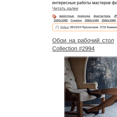
интересные работы мастеров ф
Читать далее
животные
,
природа
,
фантастика
,
J
1920x1080
,
Creative
,
2560x1440
,
2560x1080
Reliser
08/10/24 Просмотров: 3732 Коммен
Обои на рабочий стол
Collection #2994