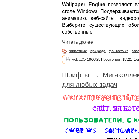
Wallpaper Engine
позволяет в
столе Windows. Поддерживаются
анимацию, веб-сайты, видеор
Выберите существующие обои
собственные.
Читать далее
животные
,
природа
,
фантастика
,
авт
-A.L.E.X.-
19/03/25 Просмотров: 15321 Ком
Шрифты
→
Мегаколле
для любых задач