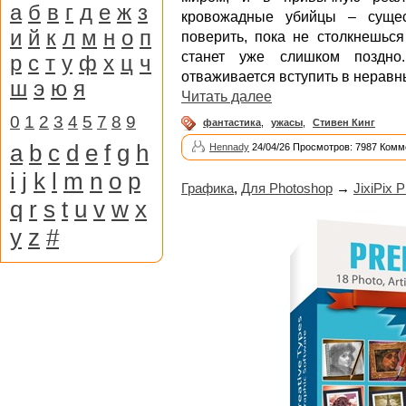
а
б
в
г
д
е
ж
з
кровожадные убийцы – сущес
и
й
к
л
м
н
о
п
поверить, пока не столкнешься
станет уже слишком поздно.
р
с
т
у
ф
х
ц
ч
отваживается вступить в неравн
ш
э
ю
я
Читать далее
0
1
2
3
4
5
7
8
9
фантастика
,
ужасы
,
Стивен Кинг
a
b
c
d
e
f
g
h
Hennady
24/04/26 Просмотров: 7987 Комм
i
j
k
l
m
n
o
p
Графика
,
Для Photoshop
→
JixiPix 
q
r
s
t
u
v
w
x
y
z
#