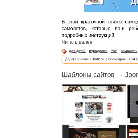
В этой красочной книжке-сам
самолетов, которые ваш реб
подробных инструкций.
Читать далее
для детей
,
рукоделие
,
PDF
,
самолеты
oksanavalera
10/01/26 Просмотров: 6814 
Шаблоны сайтов
→
Joo