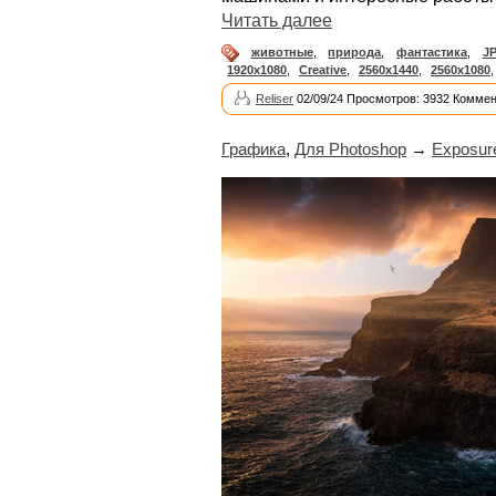
Читать далее
животные
,
природа
,
фантастика
,
J
1920x1080
,
Creative
,
2560x1440
,
2560x1080
Reliser
02/09/24 Просмотров: 3932 Коммен
Графика
,
Для Photoshop
→
Exposure