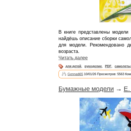
В книге представлены модели
найдёшь описание сборки самол
для модели. Рекомендовано д
возраста.
Читать далее
для детей
,
рукоделие
,
PDF
,
самолеты
Gennadi65
10/01/26 Просмотров: 5563 Ком
Бумажные модели
→
Е.