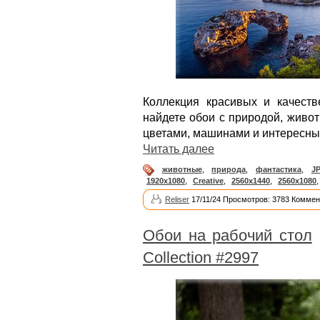
Коллекция красивых и качест
найдете обои с природой, живо
цветами, машинами и интересны
Читать далее
животные
,
природа
,
фантастика
,
J
1920x1080
,
Creative
,
2560x1440
,
2560x1080
Reliser
17/11/24 Просмотров: 3783 Коммен
Обои на рабочий стол
Collection #2997