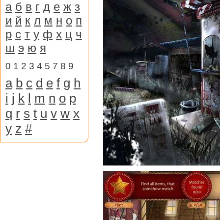
а
б
в
г
д
е
ж
з
и
й
к
л
м
н
о
п
р
с
т
у
ф
х
ц
ч
ш
э
ю
я
0
1
2
3
4
5
7
8
9
a
b
c
d
e
f
g
h
i
j
k
l
m
n
o
p
q
r
s
t
u
v
w
x
y
z
#