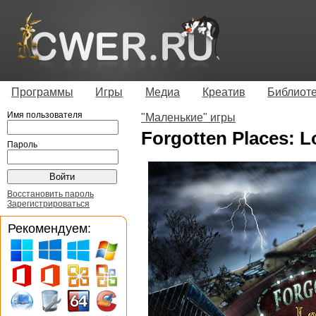
Программы
Игры
Медиа
Креатив
Библиот
Имя пользователя
"Маленькие" игры
Forgotten Places: L
Пароль
Восстановить пароль
Зарегистрироваться
Рекомендуем: