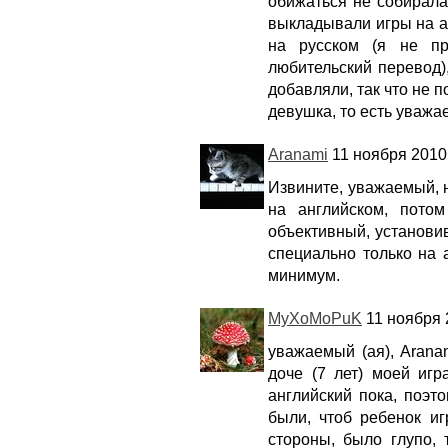
обижаться не собиралас
выкладывали игры на а
на русском (я не п
любительский перевод),
добавляли, так что не п
девушка, то есть уваж
Aranami
11 ноября 2010,
Извините, уважаемый, 
на английском, потом
объективный, установив
специально только на 
минимум.
MyXoMoPuK
11 ноября 
уважаемый (ая), Arana
доче (7 лет) моей игр
английский пока, поэт
были, чтоб ребенок игр
стороны, было глупо,