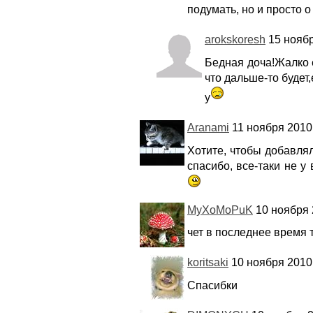
подумать, но и просто о 
arokskoresh
15 ноябр
Бедная доча!Жалко ее
что дальше-то будет,
у
Aranami
11 ноября 2010,
Хотите, чтобы добавлял
спасибо, все-таки не у
MyXoMoPuK
10 ноября 
чет в последнее время 
koritsaki
10 ноября 2010,
Спасибки