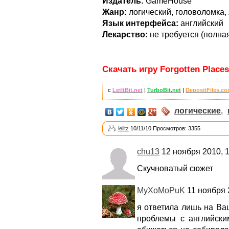
Издатель:
GameHouse
Жанр:
логический, головоломка,
Язык интерфейса:
английский
Лекарство:
не требуется (полна
Скачать игру Forgotten Places
с
LetItBit.net
|
TurboBit.net
|
DepositFiles.c
логические
,
lelitz
10/11/10 Просмотров: 3355
chu13
12 ноября 2010, 1
Скучноватый сюжет
MyXoMoPuK
11 ноября 
я ответила лишь на Ваш
проблемы с английским