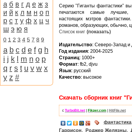
а
б
в
г
д
е
ж
з
Серию "Гиганты фантастики" вы
и
й
к
л
м
н
о
п
печатаются самые лучшие,
настоящих мэтров фантастики
р
с
т
у
ф
х
ц
ч
романов, образующих, обычно, ц
ш
э
ю
я
Список книг
(показать)
0
1
2
3
4
5
7
8
9
Издательство
: Северо-Запад и 
a
b
c
d
e
f
g
h
Год издания
: 2004-2025
i
j
k
l
m
n
o
p
Страниц
: 1000+
Формат
: fb2, djvu
q
r
s
t
u
v
w
x
Язык
: русский
y
z
#
Качество
: высокое
Скачать сборник книг "Г
с
TurboBit.net
|
Fikper.com
|
HitFile.net
фантастика
Гаррисон
,
Роджер Желязны
,