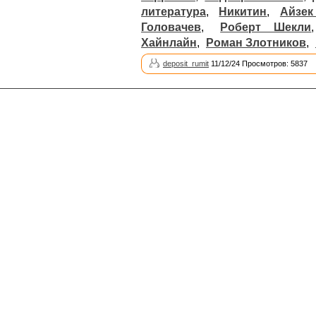
литература
,
Никитин
,
Айзек
Головачев
,
Роберт Шекли
Хайнлайн
,
Роман Злотников
,
deposit_rumit
11/12/24 Просмотров: 5837