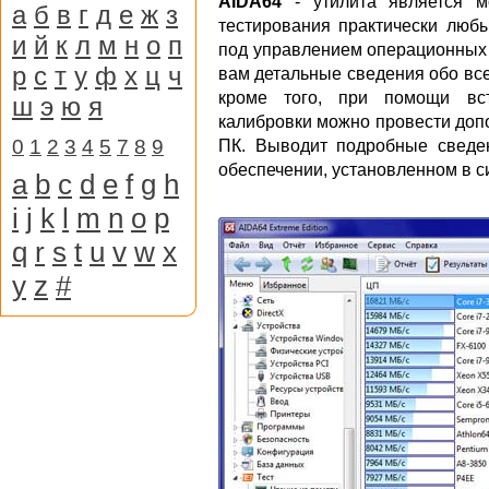
AIDA64
- утилита является м
а
б
в
г
д
е
ж
з
тестирования практически люб
и
й
к
л
м
н
о
п
под управлением операционных 
р
с
т
у
ф
х
ц
ч
вам детальные сведения обо вс
кроме того, при помощи вс
ш
э
ю
я
калибровки можно провести доп
0
1
2
3
4
5
7
8
9
ПК. Выводит подробные сведе
обеспечении, установленном в с
a
b
c
d
e
f
g
h
i
j
k
l
m
n
o
p
q
r
s
t
u
v
w
x
y
z
#