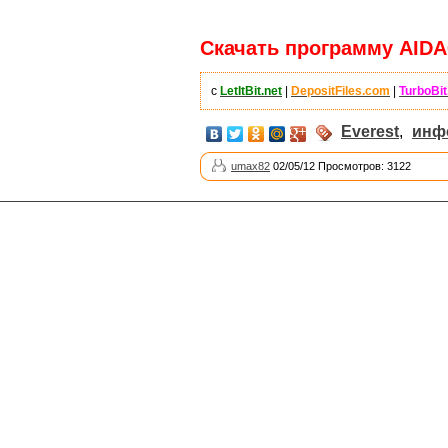
Скачать программу AIDA64
с
LetItBit.net
|
DepositFiles.com
|
TurboBit
Everest
,
инф
umax82
02/05/12 Просмотров: 3122