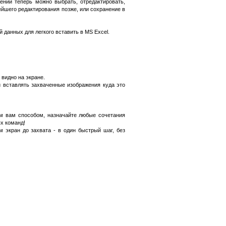
ний теперь можно выбрать, отредактировать,
ейшего редактирования позже, или сохранение в
й данных для легкого вставить в MS Excel.
 видно на экране.
 вставлять захваченные изображения куда это
м вам способом, назначайте любые сочетания
х команд!
 экран до захвата - в один быстрый шаг, без