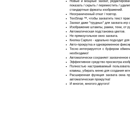
Новые и мощные захват, редактирован
показать / скрыть / переместить / уда
стандартные фрматы изображений.
Неограниченный откат / повтор.
TextSnap ™, чтобы захватить текст прак
Захват даже "трудных" для захвата игр с
Изображение штампы, рамки, тени, от р
Автоматическая подстановка цветов.
Не прямоугольное окно захвата.
Кнопка Capture - идеально подходит дл
Авто-прокрутка и одновременное фиксир
Тесно интегрируется с буфером обмен
необходимо!
Автоматически сохраняет захваченное 
Эффективное средство просмотра изобр
Полностью настраиваемый пользовате
клавиш, убирать меню для создания мг
Расширенная функция захвата окна пр
автоматическая прокрутка!
И многое, многого другого!