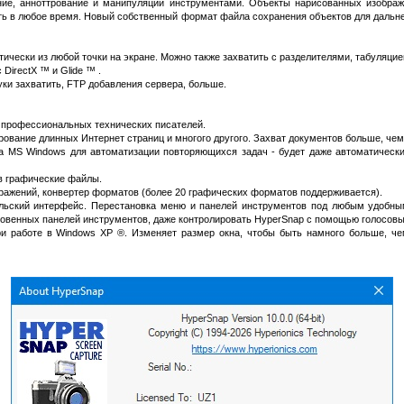
ие, анноттрование и манипуляции инструментами. Объекты нарисованных изображе
лить в любое время. Новый собственный формат файла сохранения объектов для дальн
тически из любой точки на экране. Можно также захватить с разделителями, табуляцие
 DirectX ™ и Glide ™ .
уки захватить, FTP добавления сервера, больше.
я профессиональных технических писателей.
ование длинных Интернет страниц и многого другого. Захват документов больше, чем
а MS Windows для автоматизации повторяющихся задач - будет даже автоматически
в графические файлы.
ажений, конвертер форматов (более 20 графических форматов поддерживается).
льский интерфейс. Перестановка меню и панелей инструментов под любым удобны
новенных панелей инструментов, даже контролировать HyperSnap с помощью голосовы
и работе в Windows XP ®. Изменяет размер окна, чтобы быть намного больше, чем