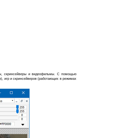
гры, скринсейверы и видеофильмы. С помощью
з), игр и скринсейверов (работающих в режимах