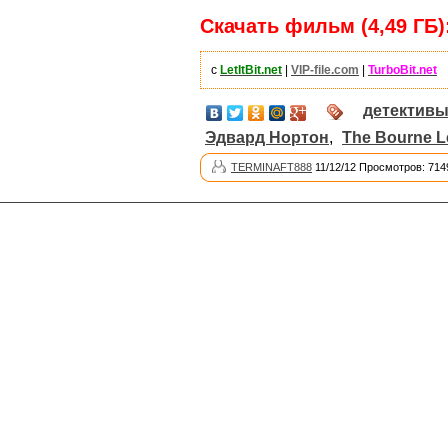
Скачать фильм (4,49 ГБ)
с
LetItBit.net
|
VIP-file.com
|
TurboBit.net
детектив
Эдвард Нортон
,
The Bourne L
TERMINAFT888
11/12/12 Просмотров: 714