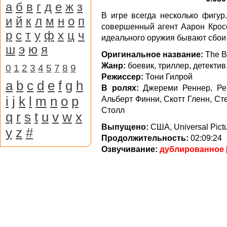
а
б
в
г
д
е
ж
з
В игре всегда несколько фигу
и
й
к
л
м
н
о
п
совершенный агент Аарон Кросс
р
с
т
у
ф
х
ц
ч
идеального оружия бывают сбо
ш
э
ю
я
Оригинальное название:
The B
Жанр:
боевик, триллер, детекти
0
1
2
3
4
5
7
8
9
Режиссер:
Тони Гилрой
a
b
c
d
e
f
g
h
В ролях:
Джереми Реннер, Рей
i
j
k
l
m
n
o
p
Альберт Финни, Скотт Гленн, Ст
Столл
q
r
s
t
u
v
w
x
Выпущено:
США, Universal Pict
y
z
#
Продолжительность:
02:09:24
Озвучивание:
дублированное 