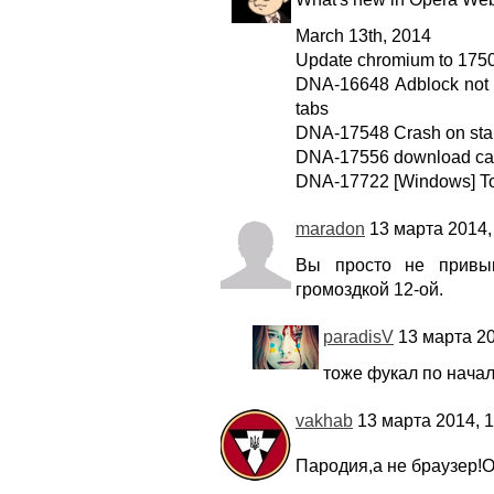
March 13th, 2014
Update chromium to 1750
DNA-16648 Adblock not 
tabs
DNA-17548 Crash on star
DNA-17556 download call
DNA-17722 [Windows] To
maradon
13 марта 2014,
Вы просто не привы
громоздкой 12-ой.
paradisV
13 марта 20
тоже фукал по начал
vakhab
13 марта 2014, 1
Пародия,а не браузер!О