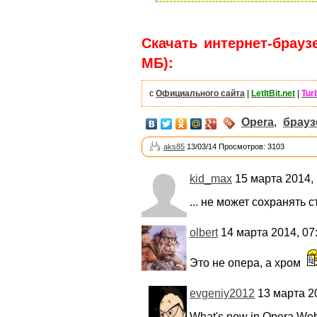
Скачать интернет-браузе
МБ):
с
Официального сайта
|
LetItBit.net
|
Tur
Opera
,
брау
aks85
13/03/14 Просмотров: 3103
kid_max
15 марта 2014, 
... не может сохранять 
olbert
14 марта 2014, 07
Это не опера, а хром
evgeniy2012
13 марта 20
What's new in Opera Web