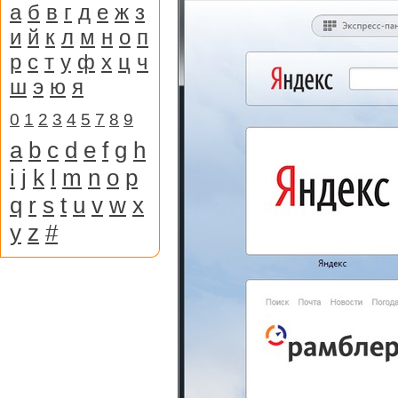
а
б
в
г
д
е
ж
з
и
й
к
л
м
н
о
п
р
с
т
у
ф
х
ц
ч
ш
э
ю
я
0
1
2
3
4
5
7
8
9
a
b
c
d
e
f
g
h
i
j
k
l
m
n
o
p
q
r
s
t
u
v
w
x
y
z
#