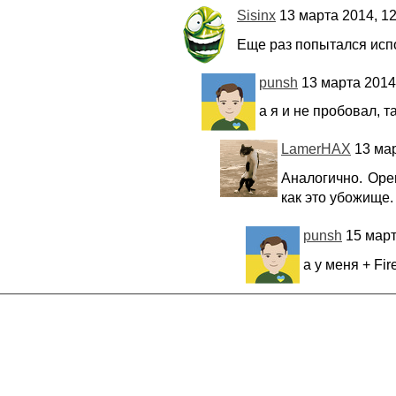
Sisinx
13 марта 2014, 12
Еще раз попытался испо
punsh
13 марта 2014,
а я и не пробовал, т
LamerHAX
13 мар
Аналогично. Oper
как это убожище.
punsh
15 март
а у меня + Fir