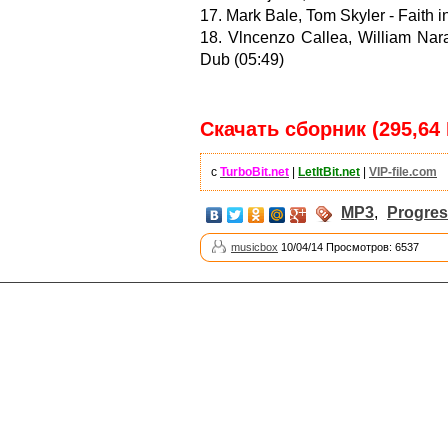
17. Mark Bale, Tom Skyler - Faith 
18. Vlncenzo Callea, William Nar
Dub (05:49)
Скачать сборник (295,64
с
TurboBit.net
|
LetItBit.net
|
VIP-file.com
MP3
,
Progres
musicbox
10/04/14 Просмотров: 6537