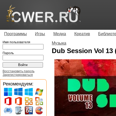
Программы
Игры
Медиа
Креатив
Библиот
Имя пользователя
Музыка
Dub Session Vol 13 
Пароль
Восстановить пароль
Зарегистрироваться
Рекомендуем: