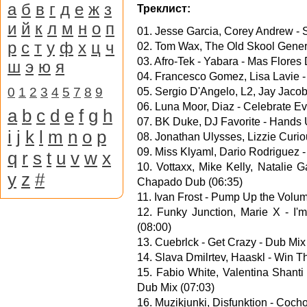
а
б
в
г
д
е
ж
з
Треклист:
и
й
к
л
м
н
о
п
01. Jesse Garcia, Corey Andrew - 
р
с
т
у
ф
х
ц
ч
02. Tom Wax, The Old Skool Genera
03. Afro-Tek - Yabara - Mas Flores
ш
э
ю
я
04. Francesco Gomez, Lisa Lavie -
0
1
2
3
4
5
7
8
9
05. Sergio D'Angelo, L2, Jay Jacob
06. Luna Moor, Diaz - Celebrate Ev
a
b
c
d
e
f
g
h
07. BK Duke, DJ Favorite - Hands
i
j
k
l
m
n
o
p
08. Jonathan Ulysses, Lizzie Curio
09. Miss Klyaml, Dario Rodriguez 
q
r
s
t
u
v
w
x
10. Vottaxx, Mike Kelly, Natalie
y
z
#
Chapado Dub (06:35)
11. Ivan Frost - Pump Up the Volum
12. Funky Junction, Marie X - I'
(08:00)
13. Cuebrlck - Get Crazy - Dub Mix
14. Slava Dmilrtev, Haaskl - Win 
15. Fabio White, Valentina Shant
Dub Mix (07:03)
16. Muzikjunki, Disfunktion - Coch