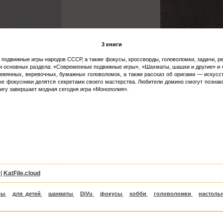
3 книги
подвижные игры народов СССР, а также фокусы, кроссворды, головоломки, задачи, реб
три основных раздела: «Современные подвижные игры», «Шахматы, шашки и другие» и
евянных, веревочных, бумажных головоломок, а также рассказ об оригами — искусст
е фокусники делятся секретами своего мастерства. Любители домино смогут позна
нигу завершает модная сегодня игра «Монополия».
|
KatFile.cloud
ры
,
для детей
,
шахматы
,
DjVu
,
фокусы
,
хобби
,
головоломки
,
настоль