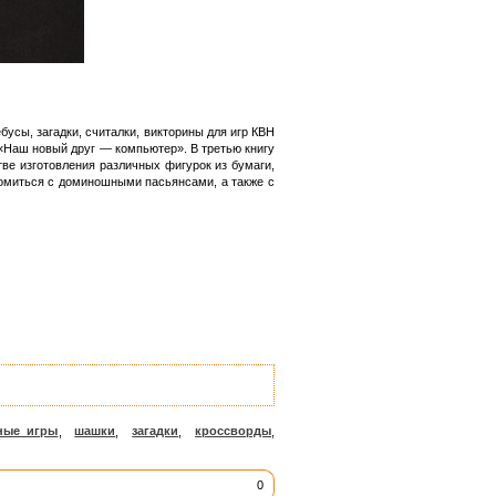
усы, загадки, считалки, викторины для игр КВН
 «Наш новый друг — компьютер». В третью книгу
ве изготовления различных фигурок из бумаги,
комиться с доминошными пасьянсами, а также с
ные игры
,
шашки
,
загадки
,
кроссворды
,
0