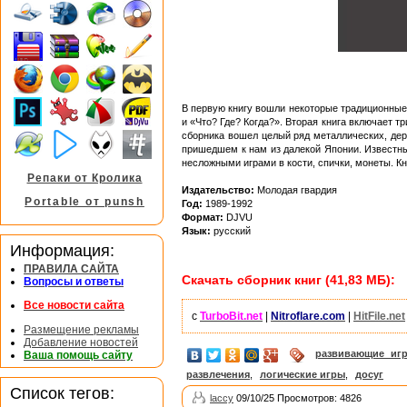
В первую книгу вошли некоторые традиционные 
и «Что? Где? Когда?». Вторая книга включает 
сборника вошел целый ряд металлических, дер
пришедшем к нам из далекой Японии. Известны
несложными играми в кости, спички, монеты. К
Репаки от Кролика
Издательство:
Молодая гвардия
Portable от punsh
Год:
1989-1992
Формат:
DJVU
Язык:
русский
Информация:
ПРАВИЛА САЙТА
Скачать сборник книг (41,83 МБ):
Вопросы и ответы
Все новости сайта
с
TurboBit.net
|
Nitroflare.com
|
HitFile.net
Размещение рекламы
Добавление новостей
развивающие иг
Ваша помощь сайту
развлечения
,
логические игры
,
досуг
Список тегов:
laccy
09/10/25 Просмотров: 4826