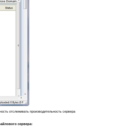
ность отслеживать производительность сервера
файлового сервера: