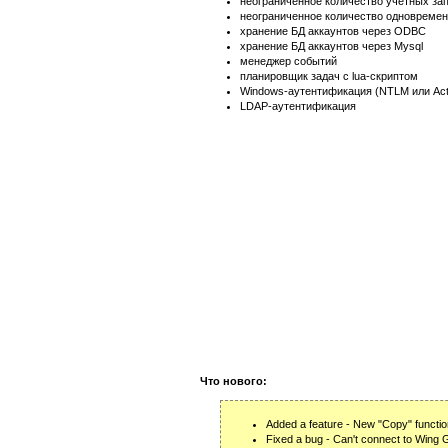
неограниченное количество учётных за
неограниченное количество одновреме
хранение БД аккаунтов через ODBC
хранение БД аккаунтов через Mysql
менеджер событий
планировщик задач с lua-скриптом
Windows-аутентификация (NTLM или Acti
LDAP-аутентификация
Что нового:
Added a feature - New "Copy" functio
Fixed a bug - Can't connect to Wing 