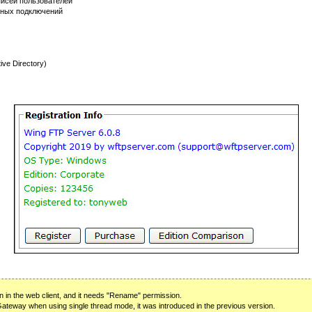
писей пользователей
нных подключений
ve Directory)
n in the web client, and it needs "Rename" permission.
Gateway when using single thread mode, it was introduced in the previous version.