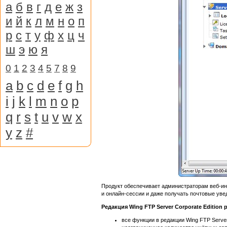
а
б
в
г
д
е
ж
з
и
й
к
л
м
н
о
п
р
с
т
у
ф
х
ц
ч
ш
э
ю
я
0
1
2
3
4
5
7
8
9
a
b
c
d
e
f
g
h
i
j
k
l
m
n
o
p
q
r
s
t
u
v
w
x
y
z
#
Продукт обеспечивает администраторам веб-ин
и онлайн-сессии и даже получать почтовые уве
Редакция Wing FTP Server Corporate Editi
все функции в редакции Wing FTP Server