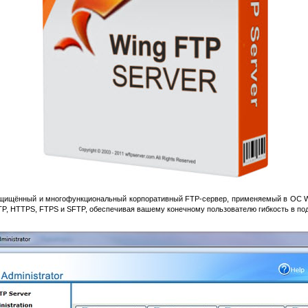
защищённый и многофункциональный корпоративный FTP-сервер, применяемый в ОС W
TP, HTTPS, FTPS и SFTP, обеспечивая вашему конечному пользователю гибкость в под