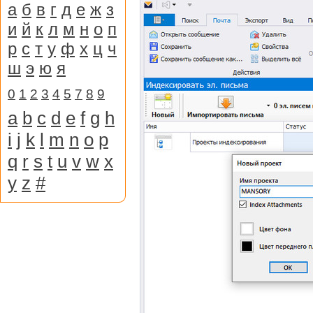
а
б
в
г
д
е
ж
з
и
й
к
л
м
н
о
п
р
с
т
у
ф
х
ц
ч
ш
э
ю
я
0
1
2
3
4
5
7
8
9
a
b
c
d
e
f
g
h
i
j
k
l
m
n
o
p
q
r
s
t
u
v
w
x
y
z
#