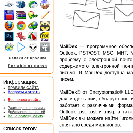
MailDex
— программное обеспе
Outlook, PST/OST, MSG, MHT, 
Репаки от Кролика
проблему с электронной почто
содержимого электронной поч
Portable от punsh
письма. В MailDex доступна ма
писем.
Информация:
ПРАВИЛА САЙТА
MailDex® от Encryptomatic® L
Вопросы и ответы
для индексации, обнаружения и
Все новости сайта
работает с различными форма
Размещение рекламы
Outlook .pst, .ost и .msg, а так
Добавление новостей
Ваша помощь сайту
MailDex вы можете найти "иголк
спрятано среди миллионов.
Список тегов: