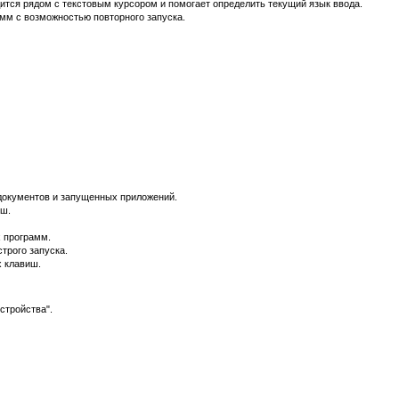
дится рядом с текстовым курсором и помогает определить текущий язык ввода.
мм с возможностью повторного запуска.
документов и запущенных приложений.
иш.
 программ.
трого запуска.
 клавиш.
стройства".