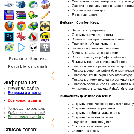
Флаг языка ввода, который всегда нахо
Окно истории запущенных ранее програ
Экранная клавиатура.
Языковая панель.
Действия Comfort Keys:
Запустить программу.
Открыть ресурс интернета.
Выполнить макрос нажатия клавиш.
Подключить/Отключить сеть.
Блокировать нажатие клавиши.
Заменить нажатие на клавишу.
Вызвать менеджер буфера обмена.
Репаки от Кролика
Вставить текст из списка шаблонов.
Показать окно переключения открытых 
Portable от punsh
Показать окно настройки быстрых клав
Показать/Скрыть экранную клавиатуру.
Показать список последних запущенных
Информация:
Показать рабочий стол с клавишами быс
ПРАВИЛА САЙТА
Активировать следующий файл быстрых
Вопросы и ответы
Выполнить действие системы:
Все новости сайта
Открыть окно "Безопасное извлечение у
Размещение рекламы
Открыть панель управления.
Добавление новостей
Открыть свойства "Дата и время".
Ваша помощь сайту
Открыть свойства интернет.
Подключить сетевой диск.
Отключить сетевой диск.
Список тегов:
Очистить корзину.