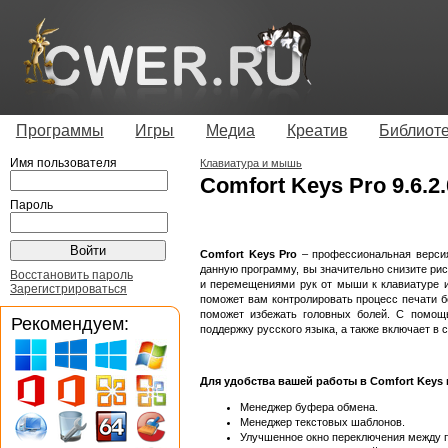
Программы
Игры
Медиа
Креатив
Библиот
Имя пользователя
Клавиатура и мышь
Comfort Keys Pro 9.6.2.
Пароль
Comfort Keys Pro
– профессиональная версия
данную программу, вы значительно снизите рис
Восстановить пароль
и перемещениями рук от мыши к клавиатуре и
Зарегистрироваться
поможет вам контролировать процесс печати бе
поможет избежать головных болей. С помощ
Рекомендуем:
поддержку русского языка, а также включает в
Для удобства вашей работы в Comfort Keys
Менеджер буфера обмена.
Менеджер текстовых шаблонов.
Улучшенное окно переключения между 