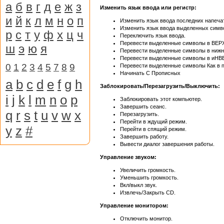
а
б
в
г
д
е
ж
з
Изменить язык ввода или регистр:
и
й
к
л
м
н
о
п
Изменить язык ввода последних напеча
Изменить язык ввода выделенных симв
р
с
т
у
ф
х
ц
ч
Переключить язык ввода.
Перевести выделенные символы в ВЕ
ш
э
ю
я
Перевести выделенные символы в нижни
Перевести выделенные символы в и
0
1
2
3
4
5
7
8
9
Перевести выделенные символы Как в 
Начинать С Прописных
a
b
c
d
e
f
g
h
Заблокировать/Перезагрузить/Выключить:
i
j
k
l
m
n
o
p
Заблокировать этот компьютер.
Завершить сеанс.
q
r
s
t
u
v
w
x
Перезагрузить.
Перейти в ждущий режим.
y
z
#
Перейти в спящий режим.
Завершить работу.
Вывести диалог завершения работы.
Управление звуком:
Увеличить громкость.
Уменьшить громкость.
Вкл/выкл звук.
Извлечь/Закрыть CD.
Управление монитором:
Отключить монитор.