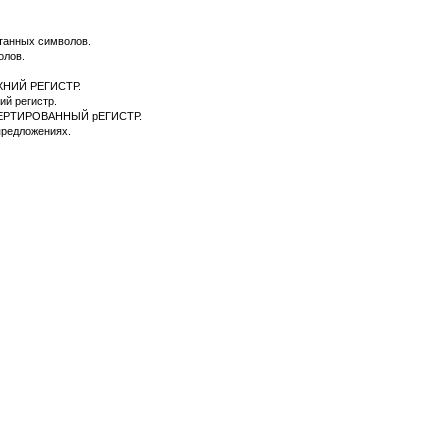
танных символов.
олов.
РХНИЙ РЕГИСТР.
й регистр.
НВЕРТИРОВАННЫЙ рЕГИСТР.
предложениях.