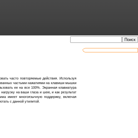
вать часто повторяемые действия. Используя
 вызванных частыми нажатиями на клавиши мышки
ьзовать ее на все 100%. Экранная клавиатура
нагрузку на ваши глаза и шею, и как результат
мма имеет многоязычную поддержку, включая
отать с данной утилитой.