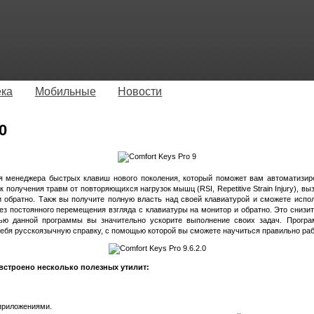
ека
Мобильные
Новости
0
 менеджера быстрых клавиш нового поколения, который поможет вам автоматизиро
к получения травм от повторяющихся нагрузок мышц (RSI, Repetitive Strain Injury),
 обратно. Такж вы получите полную власть над своей клавиатурой и сможете испол
з постоянного перемещения взгляда с клавиатуры на монитор и обратно. Это снизит 
ью данной программы вы значительно ускорите выполнение своих задач. Програ
 себя русскоязычную справку, с помощью которой вы сможете научиться правильно раб
 встроено несколько полезных утилит:
приложениями.