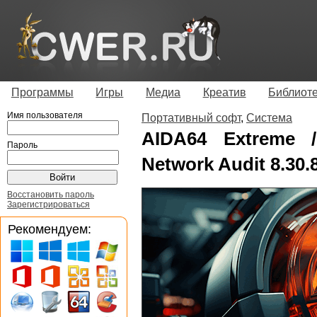
Программы
Игры
Медиа
Креатив
Библиот
Имя пользователя
Портативный софт
,
Система
AIDA64 Extreme /
Пароль
Network Audit 8.30.
Восстановить пароль
Зарегистрироваться
Рекомендуем: