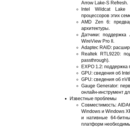
Arrow Lake-S Refresh.
Intel Wildcat Lak
процессоров этих сем
AMD Zen 6: предва
архитектуры.
Датчики: поддержка 
WireView Pro II.
Adaptec RAID: расшир
Realtek RTL9220: п
passthrough).
EXPO 1.2: поддержка 
GPU: сведения об Intel
GPU: сведения об nVID
Gauge Generator: пер
онлайн-инструмент дл
Известные проблемы
Совместимость: AIDA6
Windows и Windows X
и нативные 64-битн
платформ необходим