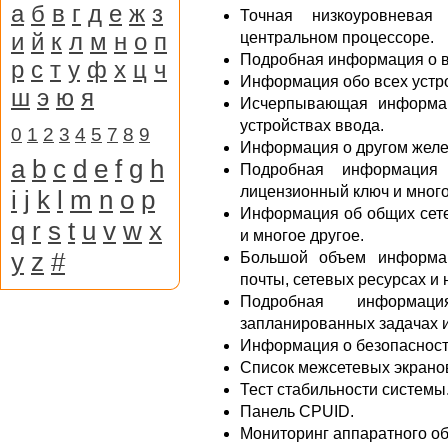
а
б
в
г
д
е
ж
з
Точная низкоуровнева
и
й
к
л
м
н
о
п
центральном процессоре.
Подробная информация о в
р
с
т
у
ф
х
ц
ч
Информация обо всех устр
ш
э
ю
я
Исчерпывающая информац
устройствах ввода.
0
1
2
3
4
5
7
8
9
Информация о другом желез
a
b
c
d
e
f
g
h
Подробная информация 
лицензионный ключ и много
i
j
k
l
m
n
o
p
Информация об общих сетев
q
r
s
t
u
v
w
x
и многое другое.
y
z
#
Большой объем информац
почты, сетевых ресурсах и 
Подробная информац
запланированных задачах и
Информация о безопасност
Список межсетевых экранов
Тест стабильности системы
Панель CPUID.
Мониторинг аппаратного об