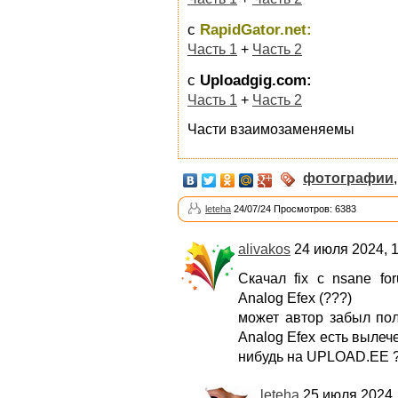
с
RapidGator.net:
Часть 1
+
Часть 2
с
Uploadgig.com:
Часть 1
+
Часть 2
Части взаимозаменяемы
фотографии
leteha
24/07/24 Просмотров: 6383
alivakos
24 июля 2024, 1
Скачал fix с nsane fo
Analog Efex (???)
может автор забыл пол
Analog Efex есть вылеч
нибудь на UPLOAD.EE 
leteha
25 июля 2024,