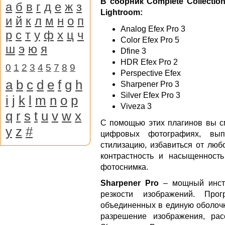
В сборник Complete Collecti
а
б
в
г
д
е
ж
з
Lightroom:
и
й
к
л
м
н
о
п
Analog Efex Pro 3
р
с
т
у
ф
х
ц
ч
Color Efex Pro 5
ш
э
ю
я
Dfine 3
HDR Efex Pro 2
0
1
2
3
4
5
7
8
9
Perspective Efex
a
b
c
d
e
f
g
h
Sharpener Pro 3
Silver Efex Pro 3
i
j
k
l
m
n
o
p
Viveza 3
q
r
s
t
u
v
w
x
С помощью этих плагинов вы см
y
z
#
цифровых фотографиях, выпо
стилизацию, избавиться от люб
контрастность и насыщенность
фотоснимка.
Sharpener Pro
– мощный инстр
резкости изображений. Прог
объединенных в единую оболочк
разрешение изображения, рас