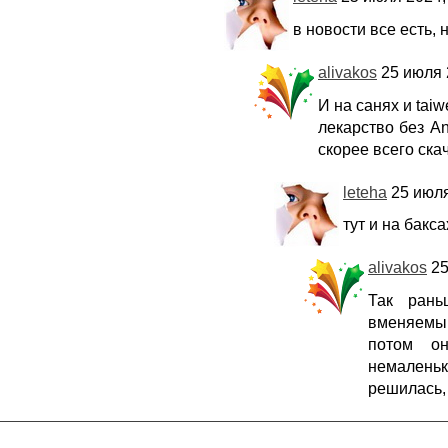
в новости все есть,
alivakos
25 июля 
И на санях и tai
лекарство без An
скорее всего ска
leteha
25 июля
тут и на бакс
alivakos
25
Так рань
вменяемый
потом о
немалень
решилась,