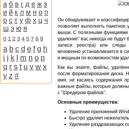
а
б
в
г
д
е
ж
з
и
й
к
л
м
н
о
п
р
с
т
у
ф
х
ц
ч
Он обнаруживает и классифицир
позволяет выполнять пакетное 
ш
э
ю
я
мыши. С полезными функциями 
0
1
2
3
4
5
7
8
9
удаление" вас никогда не будут 
записи реестра) или следы п
a
b
c
d
e
f
g
h
мгновенно устанавливается в с
i
j
k
l
m
n
o
p
и мощным по возможностям уда
q
r
s
t
u
v
w
x
Как вы знаете, файлы, удалён
y
z
#
после форматирования диска. Н
имя, не касаясь содержания п
важные файлы, которые должны б
с "Шредером файлов".
Основные преимущества:
Удаление приложений Windo
Быстро удаляет нежелател
Удаление раздражающих па