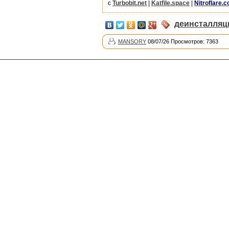
с
Turbobit.net
|
Katfile.space
|
Nitroflare.
деинсталляц
MANSORY
08/07/26 Просмотров: 7363