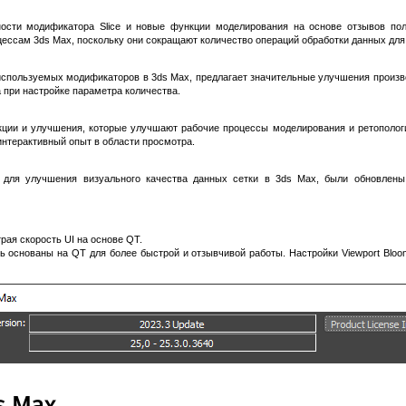
ости модификатора Slice и новые функции моделирования на основе отзывов по
ссам 3ds Max, поскольку они сокращают количество операций обработки данных для 
 используемых модификаторов в 3ds Max, предлагает значительные улучшения произв
 при настройке параметра количества.
ии и улучшения, которые улучшают рабочие процессы моделирования и ретополог
интерактивный опыт в области просмотра.
я для улучшения визуального качества данных сетки в 3ds Max, были обновлены
рая скорость UI на основе QT.
ерь основаны на QT для более быстрой и отзывчивой работы. Настройки Viewport Blo