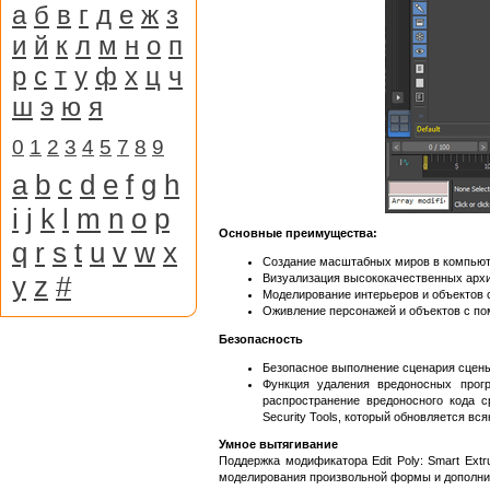
а
б
в
г
д
е
ж
з
и
й
к
л
м
н
о
п
р
с
т
у
ф
х
ц
ч
ш
э
ю
я
0
1
2
3
4
5
7
8
9
a
b
c
d
e
f
g
h
i
j
k
l
m
n
o
p
Основные преимущества:
q
r
s
t
u
v
w
x
Создание масштабных миров в компьют
y
z
#
Визуализация высококачественных архи
Моделирование интерьеров и объектов 
Оживление персонажей и объектов с п
Безопасность
Безопасное выполнение сценария сцены
Функция удаления вредоносных прог
распространение вредоносного кода 
Security Tools, который обновляется вс
Умное вытягивание
Поддержка модификатора Edit Poly: Smart Ext
моделирования произвольной формы и дополнит