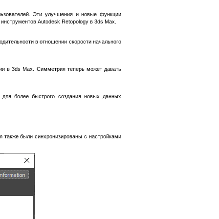
льзователей. Эти улучшения и новые функции
инструментов Autodesk Retopology в 3ds Max.
одительности в отношении скорости начального
ии в 3ds Max. Симметрия теперь может давать
 для более быстрого создания новых данных
om также были синхронизированы с настройками