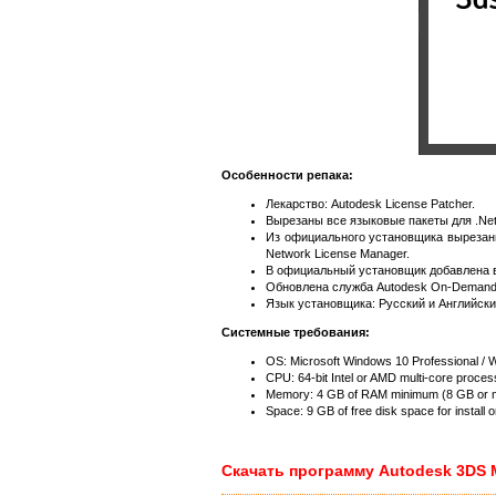
Особенности репака:
Лекарство: Autodesk License Patcher.
Вырезаны все языковые пакеты для .Net
Из официального установщика вырезаны 
Network License Manager.
В официальный установщик добавлена во
Обновлена служба Autodesk On-Demand Ins
Язык установщика: Русский и Английски
Системные требования:
OS: Microsoft Windows 10 Professional / 
CPU: 64-bit Intel or AMD multi-core proces
Memory: 4 GB of RAM minimum (8 GB or
Space: 9 GB of free disk space for install 
Скачать программу Autodesk 3DS M