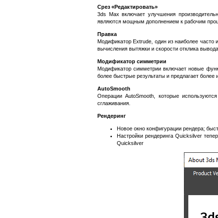
Срез «Редактировать»
3ds Max включает улучшения производительн
являются мощным дополнением к рабочим проце
Правка
Модификатор Extrude, один из наиболее часто
вычисления вытяжки и скорости отклика вывода
Модификатор симметрии
Модификатор симметрии включает новые функц
более быстрые результаты и предлагает более 
AutoSmooth
Операции AutoSmooth, которые используютс
сглаживания.
Рендеринг
Новое окно конфигурации рендера; быст
Настройки рендеринга Quicksilver теп
Quicksilver