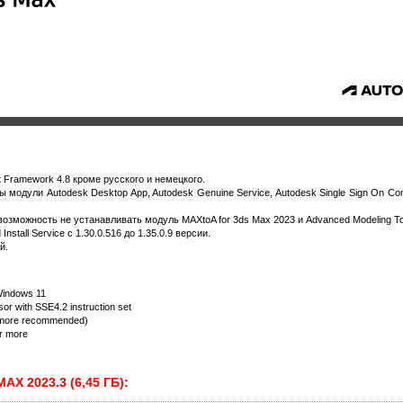
 Framework 4.8 кроме русского и немецкого.
модули Autodesk Desktop App, Autodesk Genuine Service, Autodesk Single Sign On Co
зможность не устанавливать модуль MAXtoA for 3ds Max 2023 и Advanced Modeling Too
tall Service с 1.30.0.516 до 1.35.0.9 версии.
й.
Windows 11
sor with SSE4.2 instruction set
 more recommended)
or more
AX 2023.3 (6,45 ГБ):