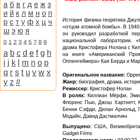
а
б
в
г
д
е
ж
з
и
й
к
л
м
н
о
п
История физика-теоретика Джул
р
с
т
у
ф
х
ц
ч
«отцом атомной бомбы». В 1940-
ш
э
ю
я
он руководил разработкой пе
национальной лаборатории. 
0
1
2
3
4
5
7
8
9
драма Кристофера Нолана с Кил
a
b
c
d
e
f
g
h
на книге «Американский Про
i
j
k
l
m
n
o
p
Оппенгеймера» Кая Берда и Мар
q
r
s
t
u
v
w
x
Оригинальное название:
Oppen
y
z
#
Жанр:
биография, драма, истор
Режиссер:
Кристофер Нолан
В ролях:
Киллиан Мёрфи, Эмили
Флоренс Пью, Джош Хартнетт, 
Бенни Сэфди, Дилан Арнольд, Г
Модайн, Давид Дастмалчян
Выпущено:
США, Великобритания
Gadget Films