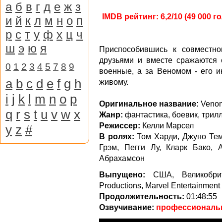
а
б
в
г
д
е
ж
з
IMDB рейтинг: 6,2/10 (49 000 г
и
й
к
л
м
н
о
п
р
с
т
у
ф
х
ц
ч
ш
э
ю
я
Приспособившись к совместн
друзьями и вместе сражаются 
0
1
2
3
4
5
7
8
9
военные, а за Веномом - его 
a
b
c
d
e
f
g
h
живому.
i
j
k
l
m
n
o
p
Оригинальное название:
Venom
q
r
s
t
u
v
w
x
Жанр:
фантастика, боевик, трил
Режиссер:
Келли Марсел
y
z
#
В ролях:
Том Харди, Джуно Тем
Грэм, Пегги Лу, Кларк Бако,
Абрахамсон
Выпущено:
США, Великобрита
Productions, Marvel Entertainment
Продолжительность:
01:48:55
Озвучивание:
профессиональнo