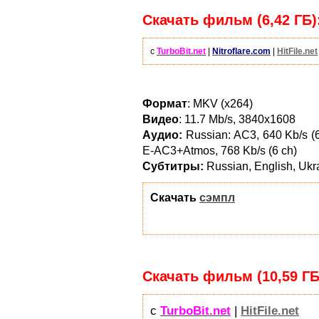
Скачать фильм (6,42 ГБ)
с
TurboBit.net
|
Nitroflare.com
|
HitFile.net
Формат
: MKV (x264)
Видео
: 11.7 Mb/s, 3840x1608
Аудио:
Russian: АС3, 640 Kb/s (6 
Е-AC3+Atmos, 768 Kb/s (6 ch)
Субтитры:
Russian, English, Ukr
Скачать
сэмпл
Скачать фильм (10,59 ГБ
с
TurboBit.net
|
HitFile.net