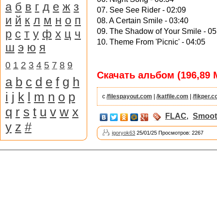
а
б
в
г
д
е
ж
з
07. See See Rider - 02:09
и
й
к
л
м
н
о
п
08. A Certain Smile - 03:40
р
с
т
у
ф
х
ц
ч
09. The Shadow of Your Smile - 05
10. Theme From 'Picnic' - 04:05
ш
э
ю
я
0
1
2
3
4
5
7
8
9
Скачать альбом (196,89 
a
b
c
d
e
f
g
h
i
j
k
l
m
n
o
p
с
/filespayout.com
|
/katfile.com
|
/fikper.
q
r
s
t
u
v
w
x
FLAC
,
Smoot
y
z
#
igoryok63
25/01/25 Просмотров: 2267