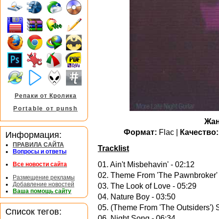
Репаки от Кролика
Portable от punsh
Жан
Формат:
Flac |
Качество:
Информация:
ПРАВИЛА САЙТА
Tracklist
Вопросы и ответы
01. Ain't Misbehavin' - 02:12
Все новости сайта
02. Theme From 'The Pawnbroker' 
Размещение рекламы
Добавление новостей
03. The Look of Love - 05:29
Ваша помощь сайту
04. Nature Boy - 03:50
05. (Theme From 'The Outsiders') S
Список тегов:
06. Night Song - 06:34