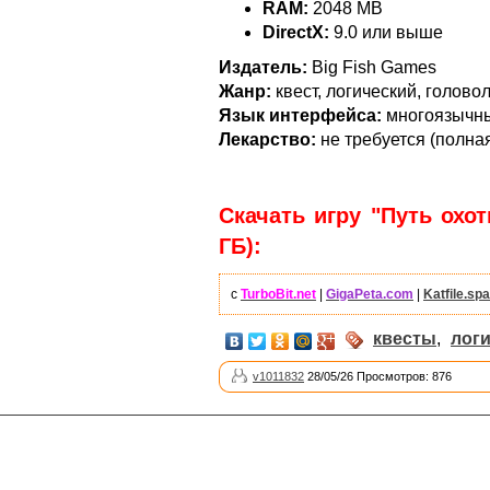
RAM:
2048 MB
DirectX:
9.0 или выше
Издатель:
Big Fish Games
Жанр:
квест, логический, голово
Язык интерфейса:
многоязычны
Лекарство:
не требуется (полна
Скачать игру "Путь охот
ГБ):
с
TurboBit.net
|
GigaPeta.com
|
Katfile.sp
квесты
,
лог
v1011832
28/05/26 Просмотров: 876