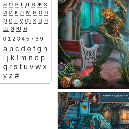
а
б
в
г
д
е
ж
з
и
й
к
л
м
н
о
п
р
с
т
у
ф
х
ц
ч
ш
э
ю
я
0
1
2
3
4
5
7
8
9
a
b
c
d
e
f
g
h
i
j
k
l
m
n
o
p
q
r
s
t
u
v
w
x
y
z
#