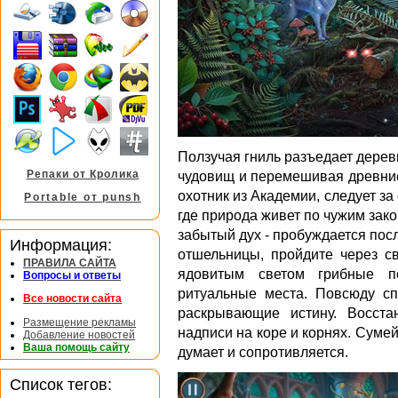
Ползучая гниль разъедает дерев
Репаки от Кролика
чудовищ и перемешивая древние
охотник из Академии, следует з
Portable от punsh
где природа живет по чужим зако
забытый дух - пробуждается пос
Информация:
отшельницы, пройдите через св
ПРАВИЛА САЙТА
ядовитым светом грибные 
Вопросы и ответы
ритуальные места. Повсюду с
Все новости сайта
раскрывающие истину. Восст
Размещение рекламы
надписи на коре и корнях. Суме
Добавление новостей
Ваша помощь сайту
думает и сопротивляется.
Список тегов: