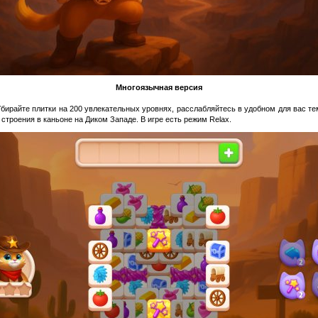
Многоязычная версия
Убирайте плитки на 200 увлекательных уровнях, расслабляйтесь в удобном для вас т
троения в каньоне на Диком Западе. В игре есть режим Relax.