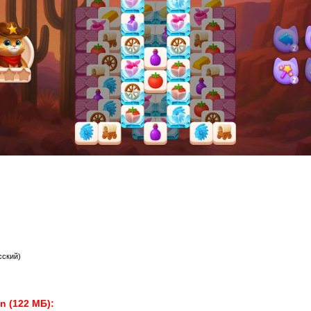
сский)
n (122 МБ):