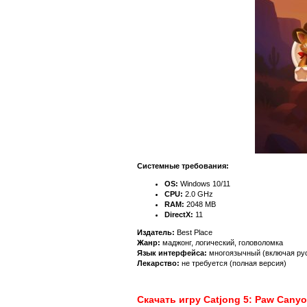
Системные требования:
OS:
Windows 10/11
CPU:
2.0 GHz
RAM:
2048 MB
DirectX:
11
Издатель:
Best Place
Жанр:
маджонг, логический, головоломка
Язык интерфейса:
многоязычный (включая ру
Лекарство:
не требуется (полная версия)
Скачать игру Catjong 5: Paw Canyo