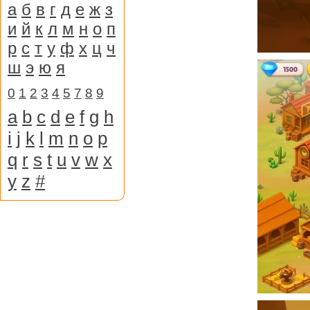
а
б
в
г
д
е
ж
з
и
й
к
л
м
н
о
п
р
с
т
у
ф
х
ц
ч
ш
э
ю
я
0
1
2
3
4
5
7
8
9
a
b
c
d
e
f
g
h
i
j
k
l
m
n
o
p
q
r
s
t
u
v
w
x
y
z
#