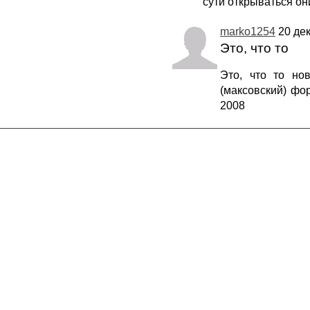
сути открываться он
marko1254
20 дек
Это, что то
Это, что то нов
(максовский) фо
2008