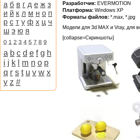
а
б
в
г
д
е
ж
з
Разработчик:
EVERMOTION
Платформа:
Windows XP
и
й
к
л
м
н
о
п
Форматы файлов:
*.max, *.jpg
р
с
т
у
ф
х
ц
ч
Модели для 3d MAX и Vray, для 
ш
э
ю
я
[collapse=Скриншоты]
0
1
2
3
4
5
7
8
9
a
b
c
d
e
f
g
h
i
j
k
l
m
n
o
p
q
r
s
t
u
v
w
x
y
z
#