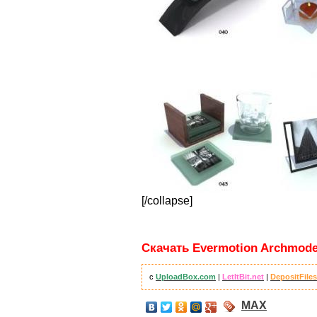
[/collapse]
Скачать Evermotion Archmodel
с
UploadBox.com
|
LetItBit.net
|
DepositFile
MAX