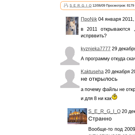
S_E_R_G_I_O
12/06/09 Просмотров: 8179
ПроNik
04 января 2011, 
в 2011 открываются ,
испрввить?
kyznjeka7777
29 декабря
А программу откуда ска
Kaktuseha
20 декабря 20
не открылось
а почему файлы не отк
и для 8 ни как
S_E_R_G_I_O
20 дек
Странно
Вообще-то под 2009