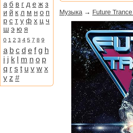
а
б
в
г
д
е
ж
з
и
й
к
л
м
н
о
п
Музыка
→
Future Trance
р
с
т
у
ф
х
ц
ч
ш
э
ю
я
0
1
2
3
4
5
7
8
9
a
b
c
d
e
f
g
h
i
j
k
l
m
n
o
p
q
r
s
t
u
v
w
x
y
z
#