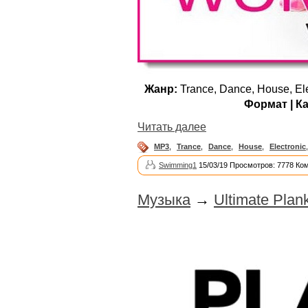
Жанр:
Trance, Dance, House, Ele
Формат | К
Читать далее
MP3
,
Trance
,
Dance
,
House
,
Electronic
Swimming1
15/03/19 Просмотров: 7778 Ко
Музыка
→
Ultimate Plan