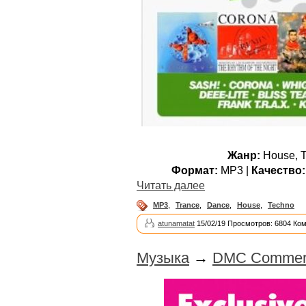
Жанр:
House, T
Формат:
MP3 |
Качество:
Читать далее
MP3
,
Trance
,
Dance
,
House
,
Techno
atunamatat
15/02/19 Просмотров: 6804 Ко
Музыка
→
DMC Commerci