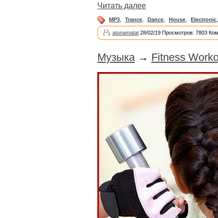
Читать далее
MP3
,
Trance
,
Dance
,
House
,
Electronic
atunamatat
28/02/19 Просмотров: 7803 Ко
Музыка
→
Fitness Worko