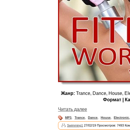
Жанр:
Trance, Dance, House, Ele
Формат | К
Читать далее
MP3
,
Trance
,
Dance
,
House
,
Electronic
Swimming1
27/02/19 Просмотров: 7493 Ко