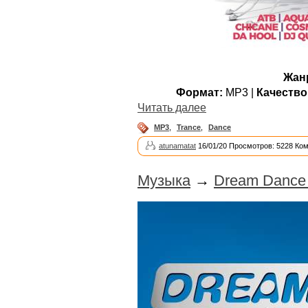
Жан
Формат:
MP3 |
Качество
Читать далее
MP3
,
Trance
,
Dance
atunamatat
16/01/20 Просмотров: 5228 Ко
Музыка
→
Dream Dance 