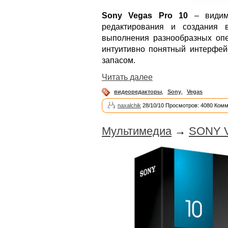
Sony Vegas Pro 10
– видимо
редактирования и создания 
выполнения разнообразных оп
интуитивно понятный интерфей
запасом.
Читать далее
видеоредакторы
,
Sony
,
Vegas
naxalchik
28/10/10 Просмотров: 4080 Комм
Мультимедиа
→
SONY Ve