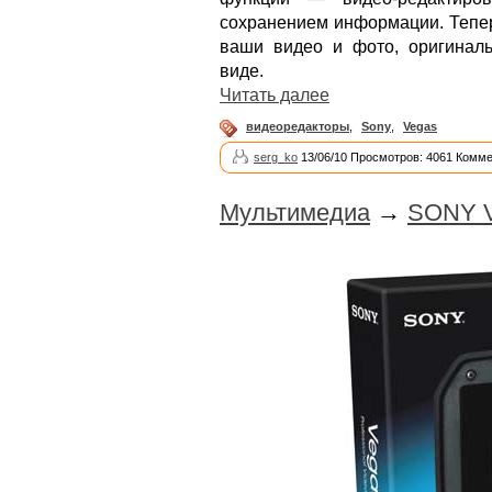
сохранением информации. Тепер
ваши видео и фото, оригинал
виде.
Читать далее
видеоредакторы
,
Sony
,
Vegas
serg_ko
13/06/10 Просмотров: 4061 Комме
Мультимедиа
→
SONY Ve