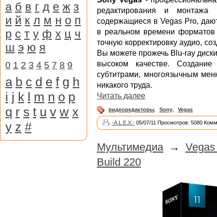
а
б
в
г
д
е
ж
з
редактирования и монтажа 
и
й
к
л
м
н
о
п
содержащиеся в Vegas Pro, даю
р
с
т
у
ф
х
ц
ч
в реальном времени формато
точную корректировку аудио, со
ш
э
ю
я
Вы можете прожечь Blu-ray диск
высоком качестве. Создани
0
1
2
3
4
5
7
8
9
субтитрами, многоязычным мен
a
b
c
d
e
f
g
h
никакого труда.
i
j
k
l
m
n
o
p
Читать далее
q
r
s
t
u
v
w
x
видеоредакторы
,
Sony
,
Vegas
y
z
#
-A.L.E.X.-
05/07/11 Просмотров: 5080 Комм
Мультимедиа
→
Vegas
Build 220