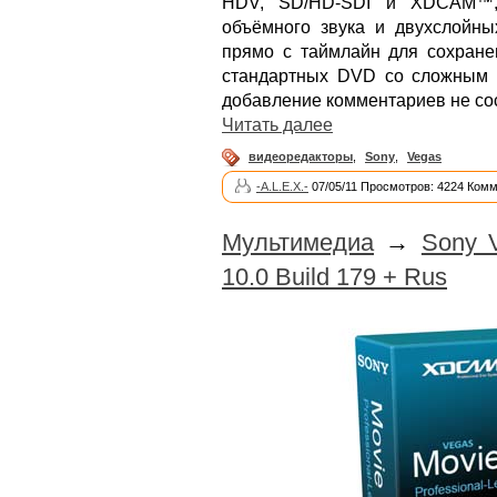
HDV, SD/HD-SDI и XDCAM™, т
объёмного звука и двухслойны
прямо с таймлайн для сохране
стандартных DVD со сложным 
добавление комментариев не сос
Читать далее
видеоредакторы
,
Sony
,
Vegas
-A.L.E.X.-
07/05/11 Просмотров: 4224 Комм
Мультимедиа
→
Sony 
10.0 Build 179 + Rus