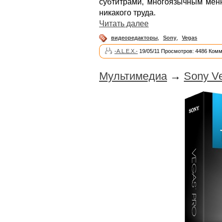
субтитрами, многоязычным мен
никакого труда.
Читать далее
видеоредакторы
,
Sony
,
Vegas
-A.L.E.X.-
19/05/11 Просмотров: 4486 Комм
Мультимедиа
→
Sony Ve