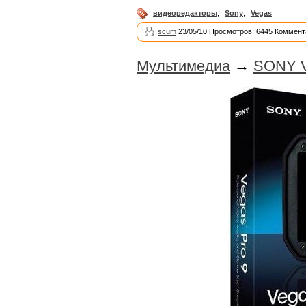
видеоредакторы
,
Sony
,
Vegas
scum
23/05/10 Просмотров: 6445 Коммент
Мультимедиа
→
SONY Ve