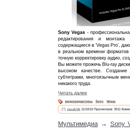
Sony Vegas
- профессиональна
редактирования и монтажа 
содержащиеся в 'Vegas Pro', да
в реальном времени формато
точную корректировку аудио, со
Вы можете прожечь Blu-ray диск
высоком качестве. Создани
субтитрами, многоязычным мен
никакого труда.
Читать далее
видеоредакторы
,
Sony
,
Vegas
naxalchik
11/10/10 Просмотров: 3511 Комм
Мультимедиа
→
Sony 