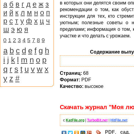
а
б
в
г
д
е
ж
з
в которых они делятся своим о
рекомендации о том, как обуст
и
й
к
л
м
н
о
п
инструкции для тех, кто стрем
р
с
т
у
ф
х
ц
ч
уютным; полезные советы о н
ш
э
ю
я
пределами; информация о том, 
участке и что делать с урожаем.
0
1
2
3
4
5
7
8
9
a
b
c
d
e
f
g
h
Содержание выпу
i
j
k
l
m
n
o
p
q
r
s
t
u
v
w
x
Страниц:
68
y
z
#
Формат:
PDF
Качество:
высокое
Скачать журнал "Моя лю
с
KatFile.org
|
TurboBit.net
|
HitFile.net
PDF
,
сад
,