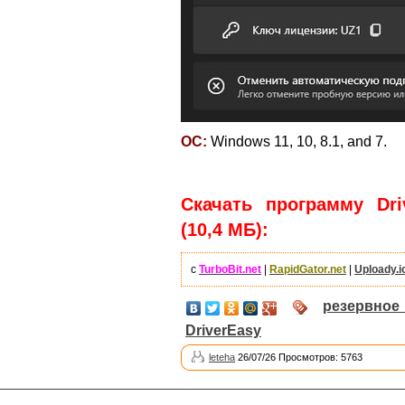
ОС:
Windows 11, 10, 8.1, and 7.
Скачать программу Driv
(10,4 МБ):
с
TurboBit.net
|
RapidGator.net
|
Uploady.i
резервное
DriverEasy
leteha
26/07/26 Просмотров: 5763