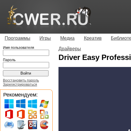
Программы
Игры
Медиа
Креатив
Библиот
Имя пользователя
Драйверы
Driver Easy Professi
Пароль
Восстановить пароль
Зарегистрироваться
Рекомендуем: