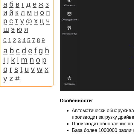
а
б
в
г
д
е
ж
з
и
й
к
л
м
н
о
п
р
с
т
у
ф
х
ц
ч
ш
э
ю
я
0
1
2
3
4
5
7
8
9
a
b
c
d
e
f
g
h
i
j
k
l
m
n
o
p
q
r
s
t
u
v
w
x
y
z
#
Особенности:
Автоматически обнаруживае
производит загрузку драйв
Производит обновление по
База более 1000000 разли