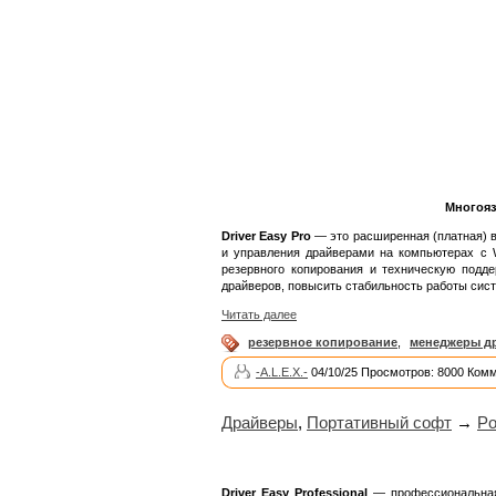
Многояз
Driver Easy Pro
— это расширенная (платная) ве
и управления драйверами на компьютерах с W
резервного копирования и техническую подд
драйверов, повысить стабильность работы сист
Читать далее
резервное копирование
,
менеджеры д
-A.L.E.X.-
04/10/25 Просмотров: 8000 Комм
Драйверы
,
Портативный софт
→
Po
Driver Easy Professional
— профессиональная 