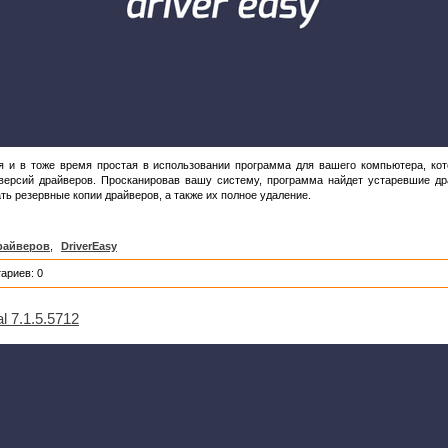
и в тоже время простая в использовании программа для вашего компьютера, кот
версий драйверов. Просканировав вашу систему, программа найдет устаревшие др
ать резервные копии драйверов, а также их полное удаление.
райверов
,
DriverEasy
ариев: 0
l 7.1.5.5712