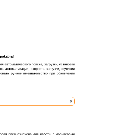
pakabra!
я автоматического поиска, загрузки, установки
ь автоматизации, скорость загрузки, функции
ровать ручное вмешательство при обновлении
0
орая предназначена для работы с драйверами