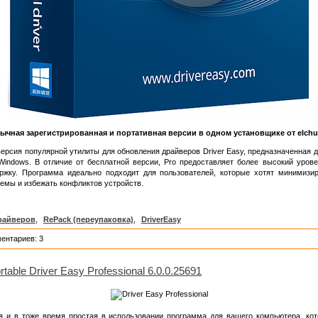
ычная зарегистрированная и портативная версии в одном установщике от elchu
рсия популярной утилиты для обновления драйверов Driver Easy, предназначенная дл
indows. В отличие от бесплатной версии, Pro предоставляет более высокий уровен
ержку. Программа идеально подходит для пользователей, которые хотят минимизи
емы и избежать конфликтов устройств.
райверов
,
RePack (переупаковка)
,
DriverEasy
ентариев: 3
rtable Driver Easy Professional 6.0.0.25691
и в тоже время простая в использовании программа для вашего компьютера, кот