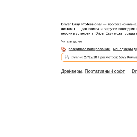
Driver Easy Professional
— профессиональная 
системы — для поиска и загрузки последних 
версии и установить. Driver Easy может создав
Читать далее
резервное копирование
,
менеджеры д
tolyan76
27/12/18 Просмотров: 5672 Комме
Драйверы
,
Портативный софт
→
Dr