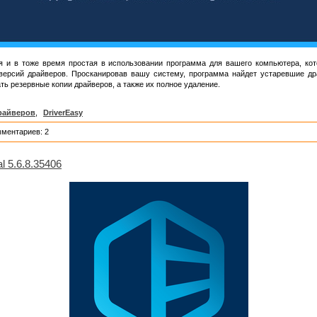
и в тоже время простая в использовании программа для вашего компьютера, кот
версий драйверов. Просканировав вашу систему, программа найдет устаревшие др
ать резервные копии драйверов, а также их полное удаление.
райверов
,
DriverEasy
мментариев: 2
l 5.6.8.35406