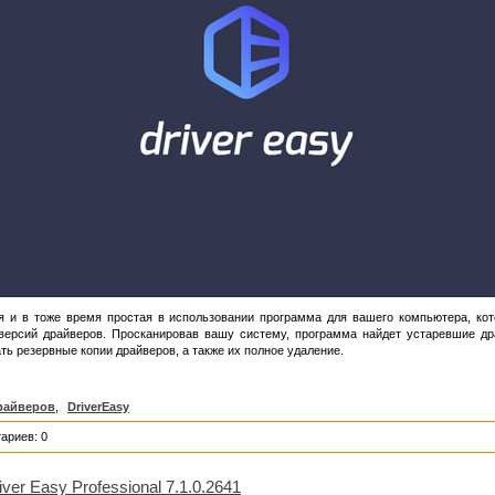
и в тоже время простая в использовании программа для вашего компьютера, кот
версий драйверов. Просканировав вашу систему, программа найдет устаревшие др
ать резервные копии драйверов, а также их полное удаление.
райверов
,
DriverEasy
ариев: 0
iver Easy Professional 7.1.0.2641