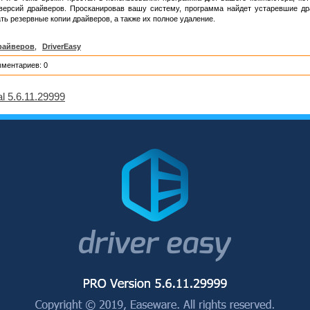
версий драйверов. Просканировав вашу систему, программа найдет устаревшие др
ать резервные копии драйверов, а также их полное удаление.
райверов
,
DriverEasy
мментариев: 0
l 5.6.11.29999