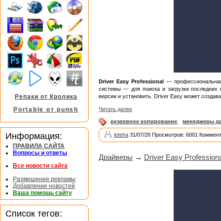
Driver Easy Professional
— профессиональная 
системы — для поиска и загрузки последних 
версии и установить. Driver Easy может создав
Репаки от Кролика
Читать далее
Portable от punsh
резервное копирование
,
менеджеры д
Информация:
leteha
31/07/26 Просмотров: 6001 Коммент
ПРАВИЛА САЙТА
Вопросы и ответы
Драйверы
→
Driver Easy Professiona
Все новости сайта
Размещение рекламы
Добавление новостей
Ваша помощь сайту
Список тегов: