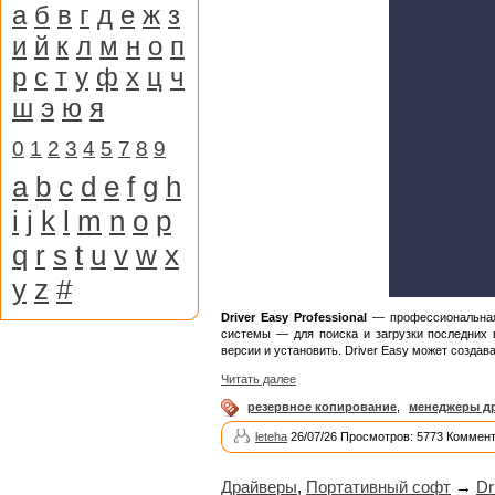
а
б
в
г
д
е
ж
з
и
й
к
л
м
н
о
п
р
с
т
у
ф
х
ц
ч
ш
э
ю
я
0
1
2
3
4
5
7
8
9
a
b
c
d
e
f
g
h
i
j
k
l
m
n
o
p
q
r
s
t
u
v
w
x
y
z
#
Driver Easy Professional
— профессиональная 
системы — для поиска и загрузки последних 
версии и установить. Driver Easy может создав
Читать далее
резервное копирование
,
менеджеры д
leteha
26/07/26 Просмотров: 5773 Коммент
Драйверы
,
Портативный софт
→
Dr