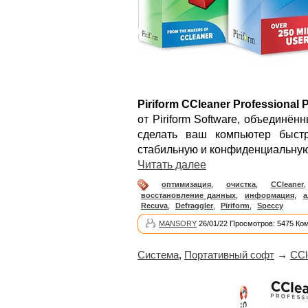
Piriform CCleaner Professional 
от Piriform Software, объединё
сделать ваш компьютер быст
стабильную и конфиденциальную
Читать далее
оптимизация
,
очистка
,
CCleaner
восстановление данных
,
информация
,
а
Recuva
,
Defraggler
,
Piriform
,
Speccy
MANSORY
26/01/22 Просмотров: 5475 Ко
Система
,
Портативный софт
→
CCl