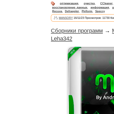
оптимизация
,
очистка
,
CCleaner
восстановление данных
,
информация
,
а
Recuva
,
Defraggler
,
Piriform
,
Speccy
MANSORY
16/11/23 Просмотров: 11730 К
Сборники программ
→
Leha342