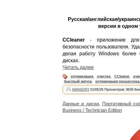
Русская/английская/украинс
версии в одном 
CCleaner
- приложение для 
безопасности пользователя. Уд
делая работу Windows более 
дисках.
Читать далее
оптимизация
,
очистка
,
CCleaner
,
очи
быстрый запуск
,
оптимизация процессора
MANSORY
01/05/26 Просмотров: 9635 Ко
Данные и диски
,
Портативный со
Business / Technician Edition