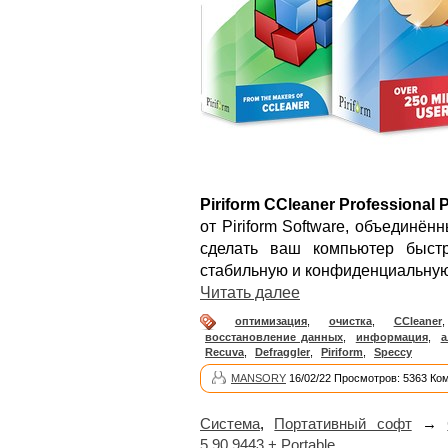
Piriform CCleaner Professional 
от Piriform Software, объединё
сделать ваш компьютер быст
стабильную и конфиденциальную
Читать далее
оптимизация
,
очистка
,
CCleaner
восстановление данных
,
информация
,
а
Recuva
,
Defraggler
,
Piriform
,
Speccy
MANSORY
16/02/22 Просмотров: 5363 Ко
Система
,
Портативный софт
→
5.90.9443 + Portable