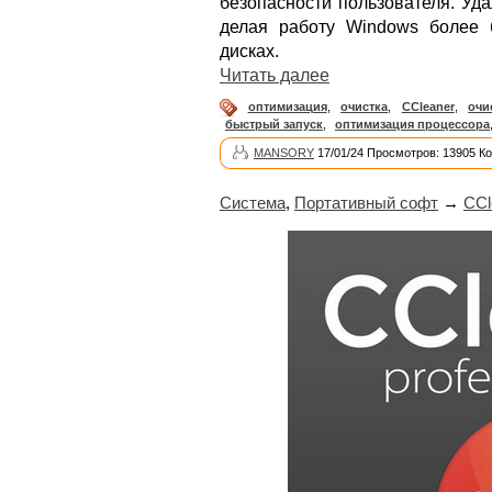
безопасности пользователя. Уд
делая работу Windows более 
дисках.
Читать далее
оптимизация
,
очистка
,
CCleaner
,
очи
быстрый запуск
,
оптимизация процессора
MANSORY
17/01/24 Просмотров: 13905 К
Система
,
Портативный софт
→
CCl