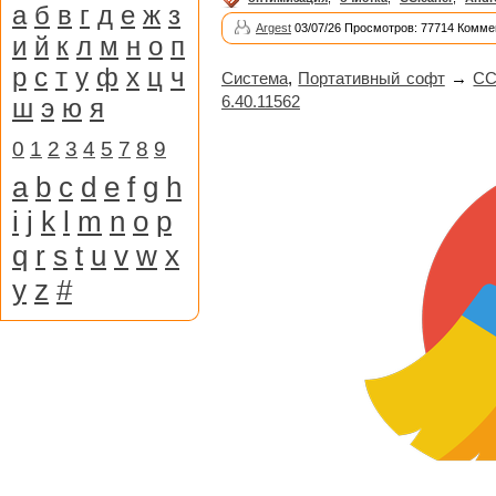
а
б
в
г
д
е
ж
з
Argest
03/07/26 Просмотров: 77714 Комме
и
й
к
л
м
н
о
п
р
с
т
у
ф
х
ц
ч
Система
,
Портативный софт
→
CCl
6.40.11562
ш
э
ю
я
0
1
2
3
4
5
7
8
9
a
b
c
d
e
f
g
h
i
j
k
l
m
n
o
p
q
r
s
t
u
v
w
x
y
z
#