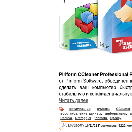
Piriform CCleaner Professional 
от Piriform Software, объединё
сделать ваш компьютер быст
стабильную и конфиденциальную
Читать далее
оптимизация
,
очистка
,
CCleaner
восстановление данных
,
информация
,
а
Recuva
,
Defraggler
,
Piriform
,
Speccy
MANSORY
16/11/21 Просмотров: 5221 Ко