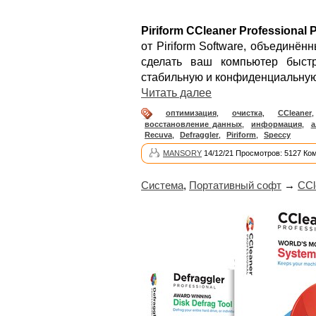
Piriform CCleaner Professional 
от Piriform Software, объединё
сделать ваш компьютер быст
стабильную и конфиденциальную
Читать далее
оптимизация
,
очистка
,
CCleaner
восстановление данных
,
информация
,
а
Recuva
,
Defraggler
,
Piriform
,
Speccy
MANSORY
14/12/21 Просмотров: 5127 Ко
Система
,
Портативный софт
→
CCl