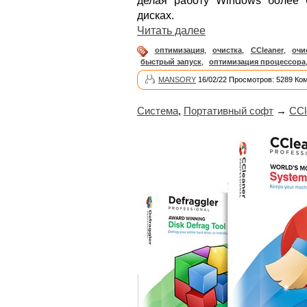
делая работу Windows более 
дисках.
Читать далее
оптимизация
,
очистка
,
CCleaner
,
очи
быстрый запуск
,
оптимизация процессора
MANSORY
16/02/22 Просмотров: 5289 Ко
Система
,
Портативный софт
→
CCl