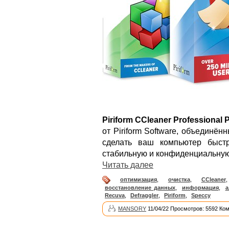
Piriform CCleaner Professional 
от Piriform Software, объединё
сделать ваш компьютер быст
стабильную и конфиденциальную
Читать далее
оптимизация
,
очистка
,
CCleaner
восстановление данных
,
информация
,
а
Recuva
,
Defraggler
,
Piriform
,
Speccy
MANSORY
11/04/22 Просмотров: 5592 Ко