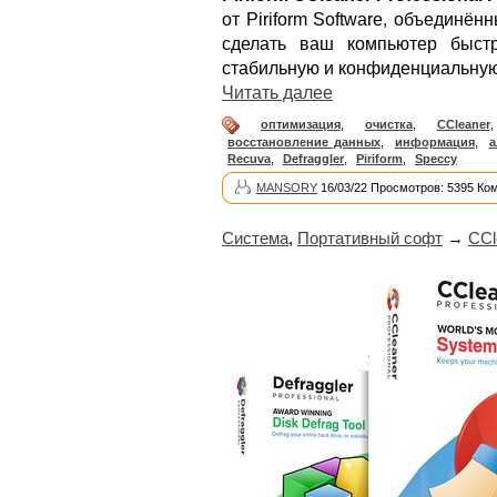
от Piriform Software, объединё
сделать ваш компьютер быст
стабильную и конфиденциальную
Читать далее
оптимизация
,
очистка
,
CCleaner
восстановление данных
,
информация
,
а
Recuva
,
Defraggler
,
Piriform
,
Speccy
MANSORY
16/03/22 Просмотров: 5395 Ко
Система
,
Портативный софт
→
CCl