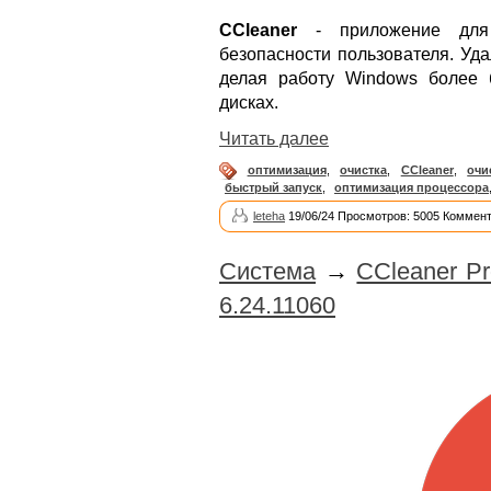
CCleaner
- приложение для 
безопасности пользователя. Уд
делая работу Windows более 
дисках.
Читать далее
оптимизация
,
очистка
,
CCleaner
,
очи
быстрый запуск
,
оптимизация процессора
leteha
19/06/24 Просмотров: 5005 Коммент
Система
→
CCleaner Pro
6.24.11060