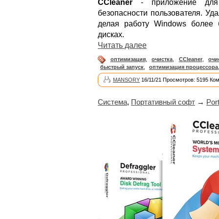
CCleaner
- приложение для 
безопасности пользователя. Уд
делая работу Windows более 
дисках.
Читать далее
оптимизация
,
очистка
,
CCleaner
,
очи
быстрый запуск
,
оптимизация процессора
MANSORY
16/11/21 Просмотров: 5195 Ко
Система
,
Портативный софт
→
Por