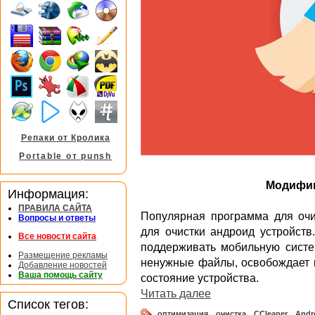
Репаки от Кролика
Portable от punsh
Модифиц
Информация:
ПРАВИЛА САЙТА
Популярная программа для очи
Вопросы и ответы
для очистки андроид устройств
Все новости сайта
поддерживать мобильную систем
Размещение рекламы
ненужные файлы, освобождает м
Добавление новостей
Ваша помощь сайту
состояние устройства.
Читать далее
Список тегов:
оптимизация
,
очистка
,
CCleaner
,
Andr