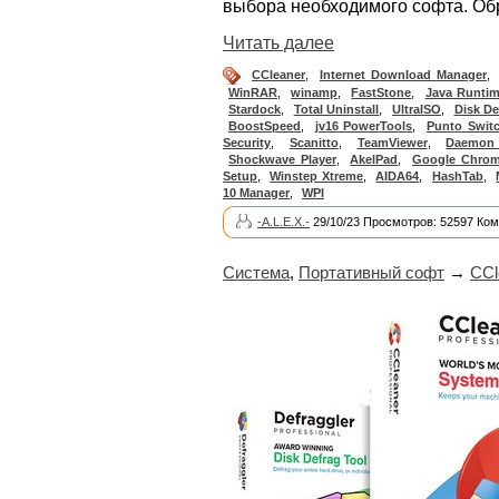
выбора необходимого софта. Обр
Читать далее
CCleaner
,
Internet Download Manager
,
WinRAR
,
winamp
,
FastStone
,
Java Runti
Stardock
,
Total Uninstall
,
UltraISO
,
Disk De
BoostSpeed
,
jv16 PowerTools
,
Punto Switc
Security
,
Scanitto
,
TeamViewer
,
Daemon
Shockwave Player
,
AkelPad
,
Google Chro
Setup
,
Winstep Xtreme
,
AIDA64
,
HashTab
,
10 Manager
,
WPI
-A.L.E.X.-
29/10/23 Просмотров: 52597 Ком
Система
,
Портативный софт
→
CCl