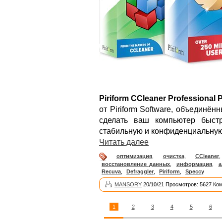
Piriform CCleaner Professional 
от Piriform Software, объединё
сделать ваш компьютер быст
стабильную и конфиденциальную
Читать далее
оптимизация
,
очистка
,
CCleaner
восстановление данных
,
информация
,
а
Recuva
,
Defraggler
,
Piriform
,
Speccy
MANSORY
20/10/21 Просмотров: 5627 Ко
1
2
3
4
5
6