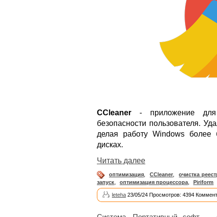
CCleaner
- приложение для 
безопасности пользователя. Уд
делая работу Windows более 
дисках.
Читать далее
оптимизация
,
CCleaner
,
очистка реест
запуск
,
оптимизация процессора
,
Piriform
leteha
23/05/24 Просмотров: 4394 Коммент
Система
,
Портативный софт
→