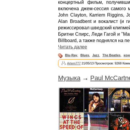
концертный фильм, получивши
включена джем-сессия самого ма
John Clayton, Кarriem Riggins, Jo
Аlan Broadbent и вокалист (и г
режиссировал шведский клипмей
Бритни Спирс, Леди Гагой и "Ma
Billboard, а также поднялся на п
Читать далее
Blu-Ray
,
Blues
,
Jazz
,
The Beatles
,
кон
Artem777
21/05/13 Просмотров: 9268 Комм
Музыка
→
Paul McCartn