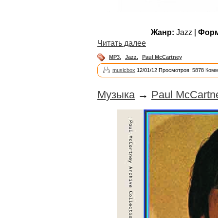
Жанр:
Jazz |
Форм
Читать далее
MP3
,
Jazz
,
Paul McCartney
musicbox
12/01/12 Просмотров: 5878 Комм
Музыка
→
Paul McCartne