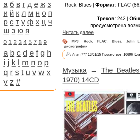
а
б
в
г
д
е
ж
з
Rock, Blues |
Формат:
FLAC (862
и
й
к
л
м
н
о
п
Треков:
242 |
Общ
р
с
т
у
ф
х
ц
ч
предусмотрена возм
ш
э
ю
я
Читать далее
0
1
2
3
4
5
7
8
9
MP3
,
Rock
,
FLAC
,
Blues
,
John L
дискографии
a
b
c
d
e
f
g
h
Artem777
13/01/15 Просмотров: 10696 Ком
i
j
k
l
m
n
o
p
Музыка
→
The Beatles
q
r
s
t
u
v
w
x
1970) 14CD
y
z
#