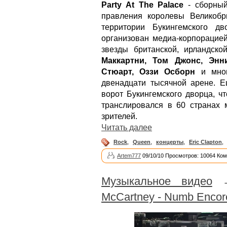
Party At The Palace
- сборный
правления королевы Великобр
территории Букингемского д
организован медиа-корпорацией
звезды британской, ирландско
Маккартни, Том Джонс, Энн
Стюарт, Оззи Осборн
и мног
двенадцати тысячной арене. Е
ворот Букингемского дворца, ч
транслировался в 60 странах 
зрителей.
Читать далее
Rock
,
Queen
,
концерты
,
Eric Clapton
,
Artem777
09/10/10 Просмотров: 10064 Ком
Музыкальное видео
McCartney - Numb Encor