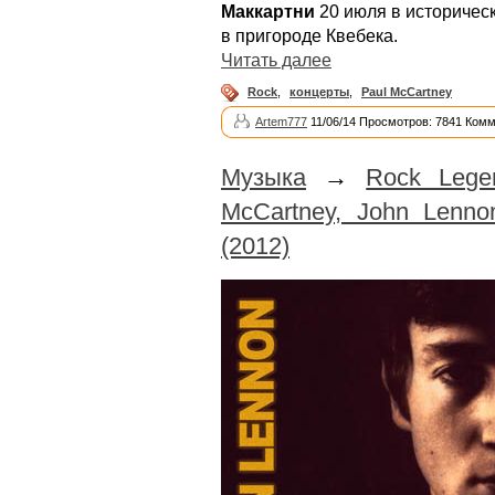
Маккартни
20 июля в историческ
в пригороде Квебека.
Читать далее
Rock
,
концерты
,
Paul McCartney
Artem777
11/06/14 Просмотров: 7841 Комм
Музыка
→
Rock Legen
McCartney, John Lennon
(2012)