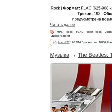
Rock |
Формат:
FLAC (625-908 kb
Треков:
193 |
Общ
предусмотрена возм
Читать далее
MP3
,
Rock
,
FLAC
,
Beat Rock
,
John
дискографии
Artem777
14/12/14 Просмотров: 10257 Ком
Музыка
→
The Beatles: