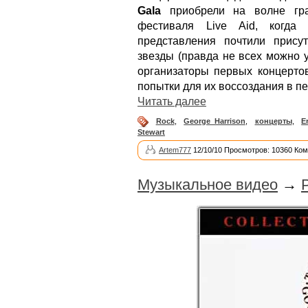
Gala
приобрели на волне гран
фестиваля Live Aid, когда
представления почтили присут
звезды (правда не всех можно у
организаторы первых концертов
попытки для их воссоздания в п
Читать далее
Rock
,
George Harrison
,
концерты
,
E
Stewart
Artem777
12/10/10 Просмотров: 10360 Ком
Музыкальное видео
→