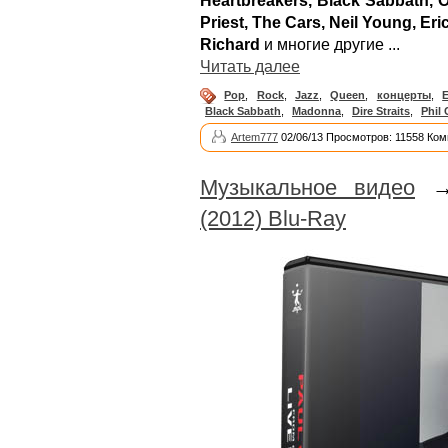
Heartbreakers, Black Sabbath, 
Priest, The Cars, Neil Young, Eri
Richard
и многие другие ...
Читать далее
Pop
,
Rock
,
Jazz
,
Queen
,
концерты
,
E
Black Sabbath
,
Madonna
,
Dire Straits
,
Phil 
Artem777
02/06/13 Просмотров: 11558 Ком
Музыкальное видео
(2012) Blu-Ray