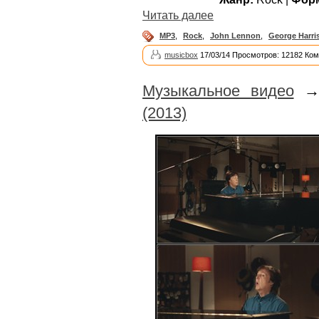
Читать далее
MP3
,
Rock
,
John Lennon
,
George Harri
musicbox
17/03/14 Просмотров: 12182 Ком
Музыкальное видео
(2013)