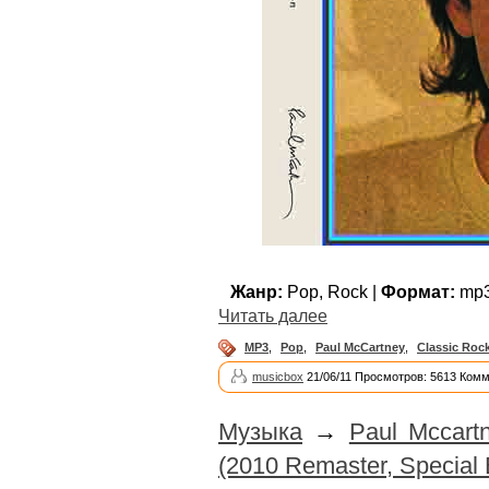
Жанр:
Pop, Rock |
Формат:
mp3
Читать далее
MP3
,
Pop
,
Paul McCartney
,
Classic Roc
musicbox
21/06/11 Просмотров: 5613 Комм
Музыка
→
Paul Mccart
(2010 Remaster, Special 