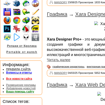
MANSORY
23/08/25 Просмотров: 1833 Ко
Графика
→
Xara Designe
Xara Designer Pro+
- это мощный
создания графики и докум
Репаки от Кролика
высококачественной веб-график
Portable от punsh
иллюстраций и многостраничных 
Читать далее
Информация:
графические редакторы
,
векторная гр
ПРАВИЛА САЙТА
Вопросы и ответы
MANSORY
04/03/25 Просмотров: 5652 Ко
Все новости сайта
Графика
→
Xara Web De
Размещение рекламы
Добавление новостей
Ваша помощь сайту
Список тегов: