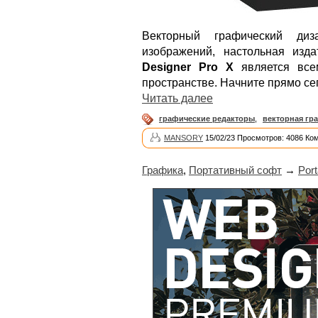
Векторный графический диза
изображений, настольная изд
Designer Pro X
является все
пространстве. Начните прямо сег
Читать далее
графические редакторы
,
векторная гр
MANSORY
15/02/23 Просмотров: 4086 Ко
Графика
,
Портативный софт
→
Por