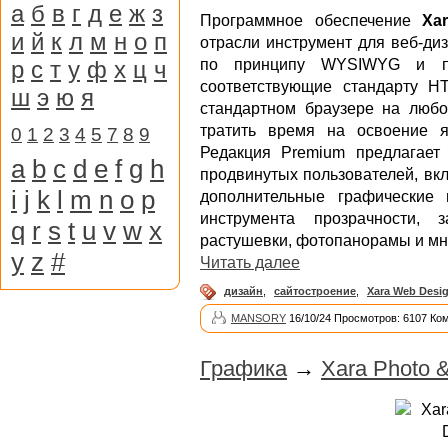
а
б
в
г
д
е
ж
з
Программное обеспечение
Xa
и
й
к
л
м
н
о
п
отрасли инструмент для веб-ди
р
с
т
у
ф
х
ц
ч
по принципу WYSIWYG и поз
соответствующие стандарту 
ш
э
ю
я
стандартном браузере на любо
тратить время на освоение я
0
1
2
3
4
5
7
8
9
Редакция Premium предлагает
a
b
c
d
e
f
g
h
продвинутых пользователей, вкл
i
j
k
l
m
n
o
p
дополнительные графические 
инструмента прозрачности, 
q
r
s
t
u
v
w
x
растушевки, фотопанорамы и мн
y
z
#
Читать далее
дизайн
,
сайтостроение
,
Xara Web Desi
MANSORY
16/10/24 Просмотров: 6107 Ко
Графика
→
Xara Photo &