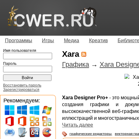
Программы
Игры
Медиа
Креатив
Библиот
Имя пользователя
Xara
Графика
→
Xara Designe
Пароль
Восстановить пароль
Зарегистрироваться
Xara Designer Pro+
- это мощный
Рекомендуем:
создания графики и докум
высококачественной веб-график
иллюстраций и многостраничных 
Читать далее
графические редакторы
,
векторная гр