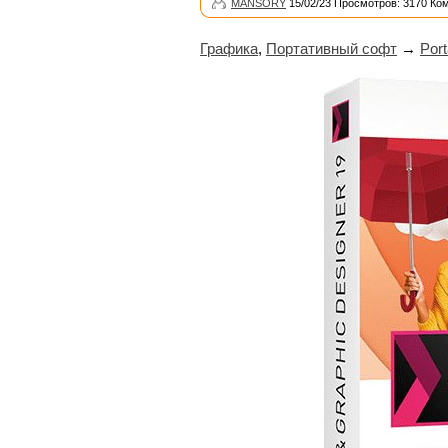
MANSORY
15/02/23 Просмотров: 3170 Ко
Графика
,
Портативный софт
→
Port