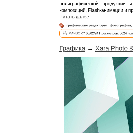
полиграфической продукции и
композиций, Flash-анимации и п
Читать далее
графические редакторы
,
фотографии
,
MANSORY
06/02/24 Просмотров: 5024 Ко
Графика
→
Xara Photo &