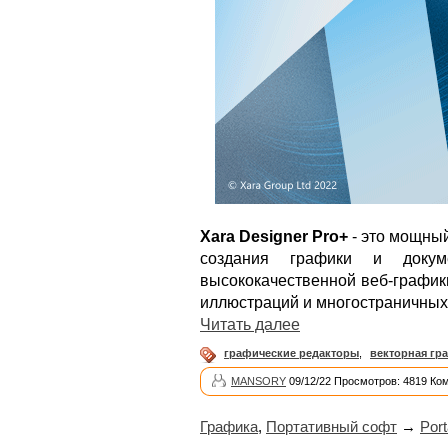
Xara Designer Pro+
- это мощный
создания графики и докум
высококачественной веб-график
иллюстраций и многостраничных 
Читать далее
графические редакторы
,
векторная гр
MANSORY
09/12/22 Просмотров: 4819 Ко
Графика
,
Портативный софт
→
Port