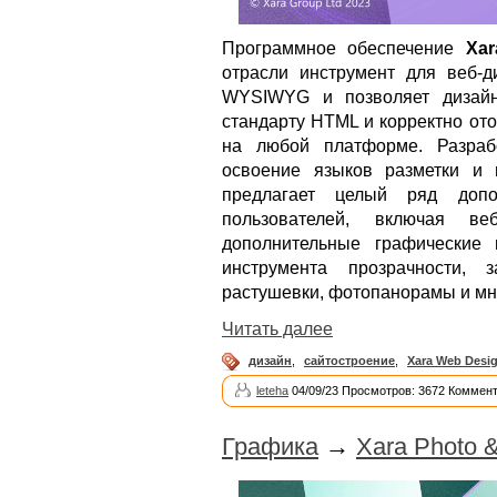
Программное обеспечение
Xar
отрасли инструмент для веб-д
WYSIWYG и позволяет дизайн
стандарту HTML и корректно от
на любой платформе. Разраб
освоение языков разметки и 
предлагает целый ряд допо
пользователей, включая ве
дополнительные графические 
инструмента прозрачности, 
растушевки, фотопанорамы и мн
Читать далее
дизайн
,
сайтостроение
,
Xara Web Desi
leteha
04/09/23 Просмотров: 3672 Коммент
Графика
→
Xara Photo &