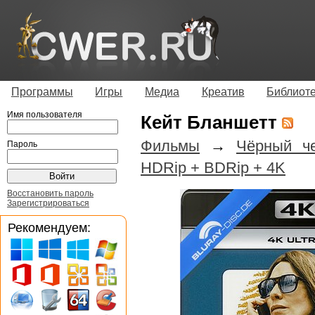
Программы
Игры
Медиа
Креатив
Библиот
Имя пользователя
Кейт Бланшетт
Фильмы
→
Чёрный че
Пароль
HDRip + BDRip + 4K
Восстановить пароль
Зарегистрироваться
Рекомендуем: