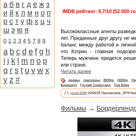
а
б
в
г
д
е
ж
з
и
й
к
л
м
н
о
п
IMDB рейтинг: 6,7/10 (52 000 г
р
с
т
у
ф
х
ц
ч
ш
э
ю
я
Высококлассные агенты разведк
лет. Преданные друг другу не м
0
1
2
3
4
5
7
8
9
баланс между работой и лично
a
b
c
d
e
f
g
h
что Кэтрин - главная подозре
Теперь мужчине придется решит
i
j
k
l
m
n
o
p
или стране.
q
r
s
t
u
v
w
x
Читать далее
y
z
#
драмы
,
триллеры
,
BDRip
,
HDRip
,
Пи
Бланшетт
,
Густаф Скарсгард
,
Том Бёрк
yuretc2000
20/06/25 Просмотров: 2979 Ко
Фильмы
→
Бордерлендс