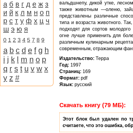
а
б
в
г
д
е
ж
з
вальдшнепу, дикой утке, лесном
также животным —оленю, зайц
и
й
к
л
м
н
о
п
представлены различные спосо
р
с
т
у
ф
х
ц
ч
типа и возраста животного. Так
ш
э
ю
я
подходят для сортов молодого
огне лучше применить для боле
0
1
2
3
4
5
7
8
9
различным кулинарным рецепта
a
b
c
d
e
f
g
h
современным, отражающим фанта
i
j
k
l
m
n
o
p
Издательство:
Терра
Год:
1997
q
r
s
t
u
v
w
x
Cтраниц:
169
y
z
#
Формат:
pdf
Язык:
русский
Скачать книгу (79 МБ):
Этот блок был удален по т
считаете, что это ошибка, об