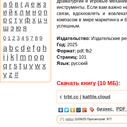
драматургии и игровые механик
а
б
в
г
д
е
ж
з
инструменты. Если вам важно не
и
й
к
л
м
н
о
п
связи, вдохновлять и вовлек
р
с
т
у
ф
х
ц
ч
компасом в мире маркетинга и 
успешным.
ш
э
ю
я
0
1
2
3
4
5
7
8
9
Издательство:
Издательские р
Год:
2025
a
b
c
d
e
f
g
h
Формат:
pdf, fb2
i
j
k
l
m
n
o
p
Страниц:
101
Язык:
русский
q
r
s
t
u
v
w
x
y
z
#
Скачать книгу (10 МБ):
с
trbt.cc
|
katfile.cloud
бизнес
,
PDF
gefexi
11/09/25 Просмотров: 977