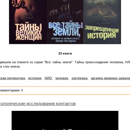
33 книги
дившем на планете из серии "Все тайны земли". Тайны происхождения человека, НЛ
в этих книгах.
ская литература
,
история
,
НЛО
,
человек
,
эзотерика
,
загадки древних цивил
Комментариев: 0
хологические исследования контактов