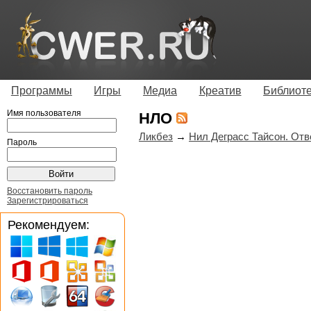
Программы
Игры
Медиа
Креатив
Библиот
Имя пользователя
НЛО
Ликбез
→
Нил Деграсс Тайсон. Отв
Пароль
Восстановить пароль
Зарегистрироваться
Рекомендуем: