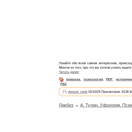
Узнайте обо всем самом интересном, происхо
Многое из того, про что вы хотели узнать ищите 
Читать далее
природа
,
психология
,
PDF
,
историче
FB2
deposit_rumit
15/10/25 Просмотров: 6136 
Ликбез
→
А. Тулин. Уфология. Пси