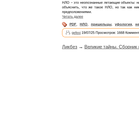
НЛО – это неопознанные летающие объекты: ни
объяснить, что же такое НЛО, но так как н
предположениями.
Читать далее
PDF
,
НЛО
,
пришельцы
,
уфология
,
н
gefexi
19/07/25 Просмотров: 1668 Коммент
Ликбез
→
Великие тайны. Сборник 