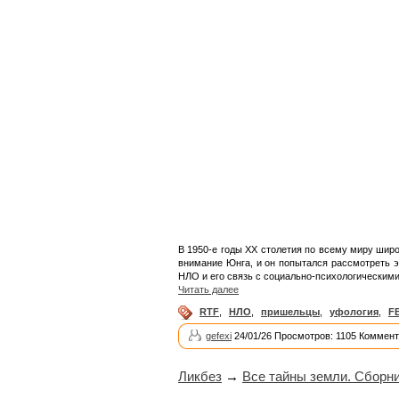
В 1950-е годы XX столетия по всему миру шир
внимание Юнга, и он попытался рассмотреть э
НЛО и его связь с социально-психологическим
Читать далее
RTF
,
НЛО
,
пришельцы
,
уфология
,
F
gefexi
24/01/26 Просмотров: 1105 Коммент
Ликбез
→
Все тайны земли. Сборни