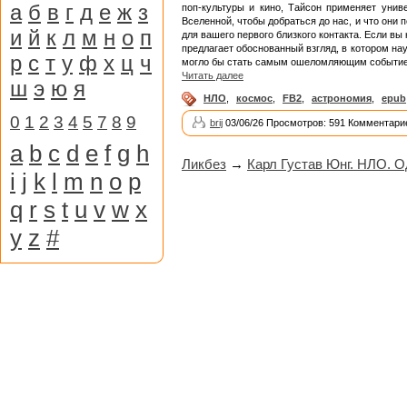
а
б
в
г
д
е
ж
з
поп-культуры и кино, Тайсон применяет унив
Вселенной, чтобы добраться до нас, и что они 
и
й
к
л
м
н
о
п
для вашего первого близкого контакта. Если в
предлагает обоснованный взгляд, в котором н
р
с
т
у
ф
х
ц
ч
могло бы стать самым ошеломляющим событием в
Читать далее
ш
э
ю
я
НЛО
,
космос
,
FB2
,
астрономия
,
epub
0
1
2
3
4
5
7
8
9
brij
03/06/26 Просмотров: 591 Комментарие
a
b
c
d
e
f
g
h
Ликбез
→
Карл Густав Юнг. НЛО. 
i
j
k
l
m
n
o
p
q
r
s
t
u
v
w
x
y
z
#