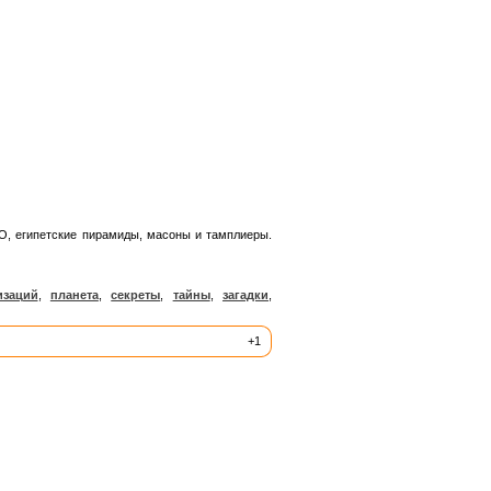
О, египетские пирамиды, масоны и тамплиеры.
изаций
,
планета
,
секреты
,
тайны
,
загадки
,
+1