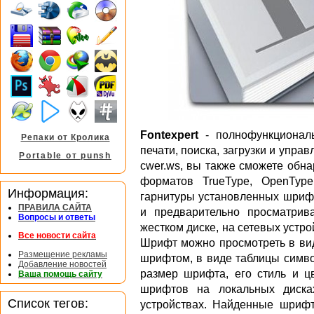
Fontexpert
- полнофункционал
Репаки от Кролика
печати, поиска, загрузки и упр
Portable от punsh
cwer.ws, вы также сможете обн
форматов TrueType, OpenType,
Информация:
гарнитуры установленных шрифт
ПРАВИЛА САЙТА
и предварительно просматрив
Вопросы и ответы
жестком диске, на сетевых устро
Все новости сайта
Шрифт можно просмотреть в ви
Размещение рекламы
шрифтом, в виде таблицы симв
Добавление новостей
размер шрифта, его стиль и ц
Ваша помощь сайту
шрифтов на локальных диска
Список тегов:
устройствах. Найденные шриф