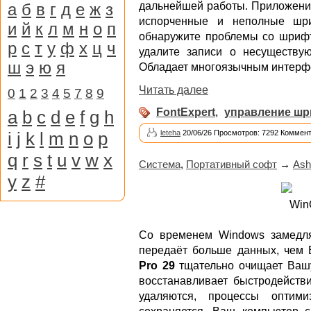
а
б
в
г
д
е
ж
з
дальнейшей работы. Приложени
испорченные и неполные шри
и
й
к
л
м
н
о
п
обнаружите проблемы со шрифт
р
с
т
у
ф
х
ц
ч
удалите записи о несуществу
ш
э
ю
я
Обладает многоязычным интерфе
Читать далее
0
1
2
3
4
5
7
8
9
FontExpert
,
управление ш
a
b
c
d
e
f
g
h
i
j
k
l
m
n
o
p
leteha
20/06/26 Просмотров: 7292 Коммент
q
r
s
t
u
v
w
x
Система
,
Портативный софт
→
Ash
y
z
#
Со временем Windows замедля
передаёт больше данных, чем 
Pro 29
тщательно очищает Вашу
восстанавливает быстродейств
удаляются, процессы оптими