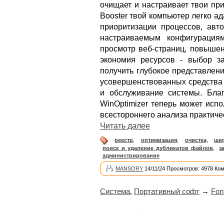
очищает и настраивает твои пр
Booster твой компьютер легко а
приоритизации процессов, авт
настраиваемым конфигурация
просмотр веб-страниц, повышен
экономия ресурсов - выбор за
получить глубокое представлени
усовершенствованных средства 
и обслуживание системы. Бла
WinOptimizer теперь может исп
всестороннего анализа практиче
Читать далее
реестр
,
оптимизация
,
очистка
,
ши
поиск и удаление дубликатов файлов
,
з
администрирование
MANSORY
14/11/24 Просмотров: 4978 Ко
Система
,
Портативный софт
→
Fon