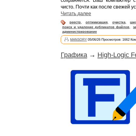
сохраняется. Ваш компьютер с
чисто. Почти как после свежей у
Читать далее
реестр
,
оптимизация
,
очистка
,
ши
поиск и удаление дубликатов файлов
,
з
администрирование
MANSORY
05/06/26 Просмотров: 1662 Ко
Графика
→
High-Logic F