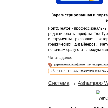
Зарегистрированная и порта
e
FontCreator
- профессиональный
редактировать шрифты TrueTy
инструменты рисования, кот
графических дизайнеров. Инт
новичкам сразу стать продуктив
Читать далее
управление шрифтами
,
редакторы шр
-A.L.E.X.-
14/12/25 Просмотров: 9358 Комм
Система
→
Ashampoo Wi