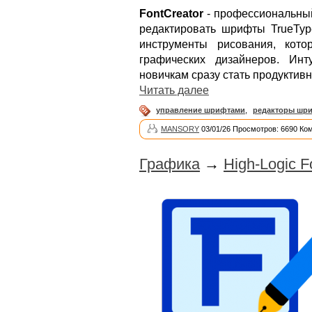
FontCreator
- профессиональный
редактировать шрифты TrueTy
инструменты рисования, кот
графических дизайнеров. Инт
новичкам сразу стать продуктив
Читать далее
управление шрифтами
,
редакторы шр
MANSORY
03/01/26 Просмотров: 6690 Ко
Графика
→
High-Logic F