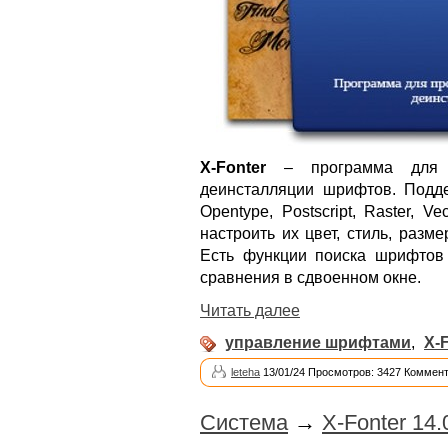
X-Fonter
– программа для п
деинсталляции шрифтов. Подде
Opentype, Postscript, Raster, 
настроить их цвет, стиль, разме
Есть функции поиска шрифтов 
сравнения в сдвоенном окне.
Читать далее
управление шрифтами
,
X-
leteha
13/01/24 Просмотров: 3427 Коммент
Система
→
X-Fonter 14.