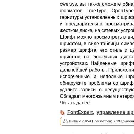
cwer.ws, вы также сможете обн
форматов TrueType, OpenType,
гарнитуры установленных шрифт
и предварительно просматрив
жестком диске, на сетевых устро
Шрифт можно просмотреть в ви
шрифтом, в виде таблицы симв
размер шрифта, его стиль и ц
шрифтов на локальных диска
устройствах. Найденные шриф
дальнейшей работы. Приложени
испорченные и неполные шри
обнаружите проблемы со шрифт
удалите записи о несуществу
Обладает многоязычным интерфе
Читать далее
FontExpert
,
управление ш
leteha
23/10/24 Просмотров: 5029 Коммент