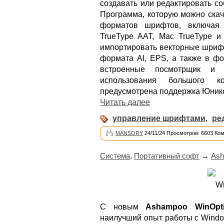
создавать или редактировать с
Программа, которую можно скач
форматов шрифтов, включая O
TrueType AAT, Mac TrueType и
импортировать векторные шрифты
формата AI, EPS, а также в ф
встроенные посмотрщик и 
использования большого к
предусмотрена поддержка Юнико
Читать далее
управление шрифтами
,
ре
MANSORY
24/11/24 Просмотров: 6603 Ко
Система
,
Портативный софт
→
Ash
С новым
Ashampoo WinOpti
наилучший опыт работы с Windo