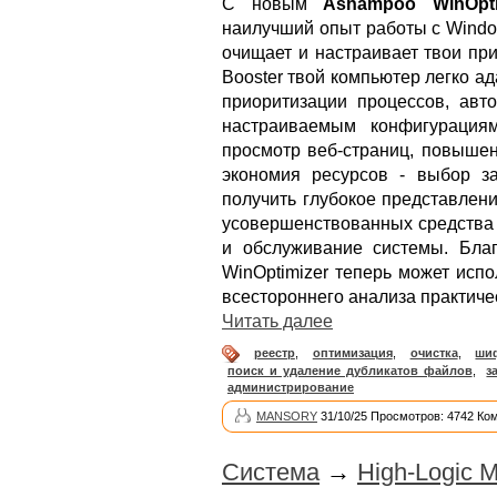
С новым
Ashampoo WinOpti
наилучший опыт работы с Windo
очищает и настраивает твои пр
Booster твой компьютер легко а
приоритизации процессов, авт
настраиваемым конфигурация
просмотр веб-страниц, повышен
экономия ресурсов - выбор за
получить глубокое представлени
усовершенствованных средства 
и обслуживание системы. Бла
WinOptimizer теперь может исп
всестороннего анализа практиче
Читать далее
реестр
,
оптимизация
,
очистка
,
ши
поиск и удаление дубликатов файлов
,
з
администрирование
MANSORY
31/10/25 Просмотров: 4742 Ко
Система
→
High-Logic M