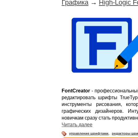
Графика
→
High-Logic F
FontCreator
- профессиональный
редактировать шрифты TrueTy
инструменты рисования, кот
графических дизайнеров. Инт
новичкам сразу стать продуктив
Читать далее
управление шрифтами
,
редакторы шр