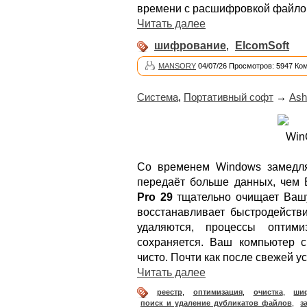
времени с расшифровкой файлов
Читать далее
шифрование
,
ElcomSoft
MANSORY
04/07/26 Просмотров: 5947 Ко
Система
,
Портативный софт
→
Ash
Со временем Windows замедля
передаёт больше данных, чем 
Pro 29
тщательно очищает Вашу
восстанавливает быстродейств
удаляются, процессы оптими
сохраняется. Ваш компьютер с
чисто. Почти как после свежей у
Читать далее
реестр
,
оптимизация
,
очистка
,
ши
поиск и удаление дубликатов файлов
,
з