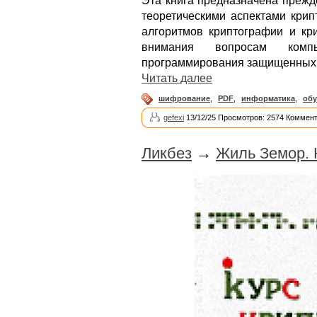
Эта книга предназначена прежде
теоретическими аспектами крип
алгоритмов криптографии и кри
внимания вопросам компь
программирования защищенных 
Читать далее
шифрование
,
PDF
,
информатика
,
обу
gefexi
13/12/25 Просмотров: 2574 Коммент
Ликбез
→
Жиль Земор. 