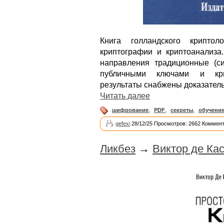
Книга голландского крипто
криптографии и криптоанализа
направления традиционные (си
публичными ключами и кри
результаты снабжены доказател
Читать далее
шифрование
,
PDF
,
секреты
,
обучени
gefexi
28/12/25 Просмотров: 2662 Коммент
Ликбез
→
Виктор де Ка