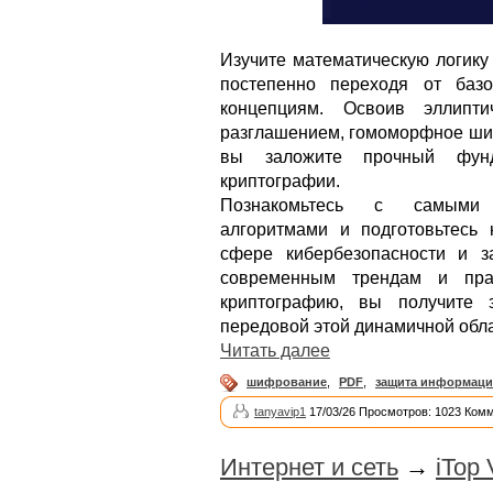
Изучите математическую логик
постепенно переходя от баз
концепциям. Освоив эллипт
разглашением, гомоморфное ши
вы заложите прочный фун
криптографии.
Познакомьтесь с самыми 
алгоритмами и подготовьтесь
сфере кибербезопасности и 
современным трендам и прак
криптографию, вы получите 
передовой этой динамичной обла
Читать далее
шифрование
,
PDF
,
защита информац
tanyavip1
17/03/26 Просмотров: 1023 Комм
Интернет и сеть
→
iTop