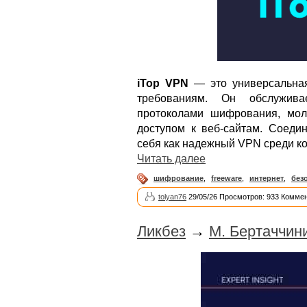
iTop VPN
— это универсальна
требованиям. Он обслуживае
протоколами шифрования, мол
доступом к веб-сайтам. Соеди
себя как надежный VPN среди ко
Читать далее
шифрование
,
freeware
,
интернет
,
без
tolyan76
29/05/26 Просмотров: 933 Коммен
Ликбез
→
М. Бертаччин