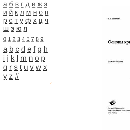
а
б
в
г
д
е
ж
з
и
й
к
л
м
н
о
п
р
с
т
у
ф
х
ц
ч
ш
э
ю
я
0
1
2
3
4
5
7
8
9
a
b
c
d
e
f
g
h
i
j
k
l
m
n
o
p
q
r
s
t
u
v
w
x
y
z
#