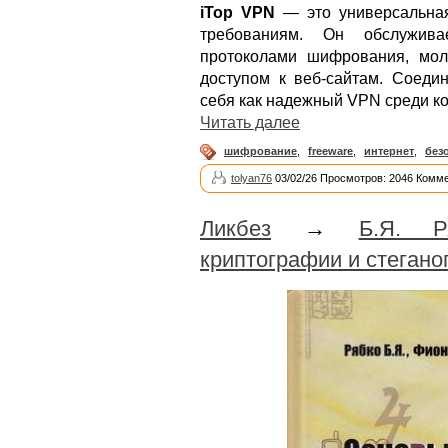
iTop VPN
— это универсальна
требованиям. Он обслуживае
протоколами шифрования, мол
доступом к веб-сайтам. Соеди
себя как надежный VPN среди ко
Читать далее
шифрование
,
freeware
,
интернет
,
без
tolyan76
03/02/26 Просмотров: 2046 Комме
Ликбез
→
Б.Я. Р
криптографии и стеган