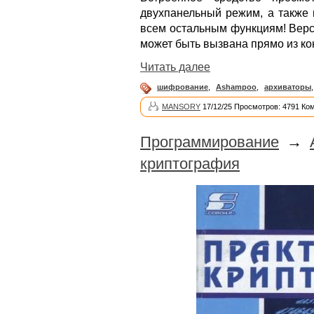
двухпанельный режим, а также 
всем остальным функциям! Верс
может быть вызвана прямо из к
Читать далее
шифрование
,
Ashampoo
,
архиваторы
MANSORY
17/12/25 Просмотров: 4791 Ко
Программирование
→
криптография