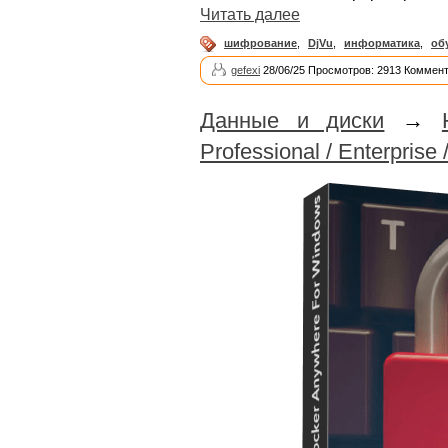
Читать далее
шифрование
,
DjVu
,
информатика
,
об
gefexi
28/06/25 Просмотров: 2913 Коммент
Данные и диски
→
Professional / Enterprise 