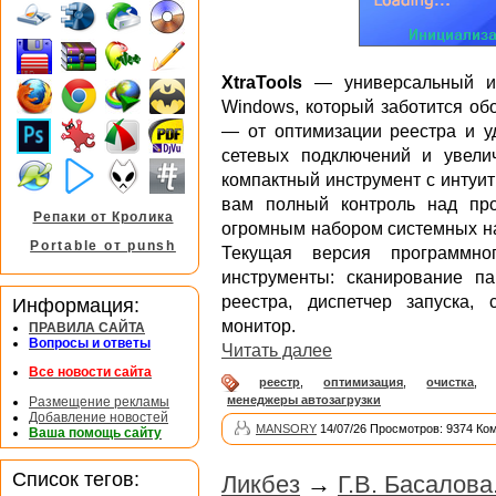
XtraTools
— универсальный ин
Windows, который заботится об
— от оптимизации реестра и у
сетевых подключений и увели
компактный инструмент с интуи
вам полный контроль над про
Репаки от Кролика
огромным набором системных н
Portable от punsh
Текущая версия программно
инструменты: сканирование па
реестра, диспетчер запуска, 
Информация:
монитор.
ПРАВИЛА САЙТА
Вопросы и ответы
Читать далее
Все новости сайта
реестр
,
оптимизация
,
очистка
,
менеджеры автозагрузки
Размещение рекламы
Добавление новостей
MANSORY
14/07/26 Просмотров: 9374 Ко
Ваша помощь сайту
Список тегов:
Ликбез
→
Г.В. Басалов