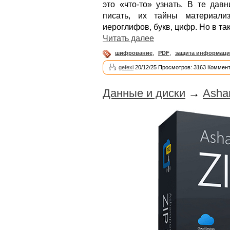
это «что-то» узнать. В те дав
писать, их тайны материали
иероглифов, букв, цифр. Но в та
Читать далее
шифрование
,
PDF
,
защита информац
gefexi
20/12/25 Просмотров: 3163 Коммент
Данные и диски
→
Asha