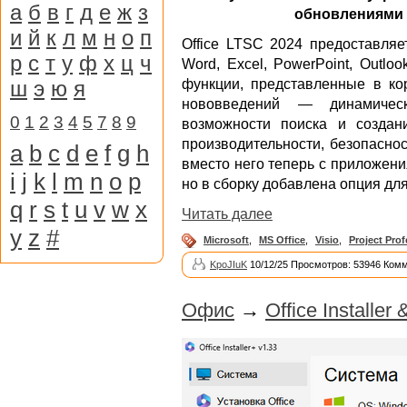
а
б
в
г
д
е
ж
з
обновлениями п
и
й
к
л
м
н
о
п
Office LTSC 2024 предоставляе
р
с
т
у
ф
х
ц
ч
Word, Excel, PowerPoint, Outlo
ш
э
ю
я
функции, представленные в кор
нововведений — динамичес
0
1
2
3
4
5
7
8
9
возможности поиска и создан
производительности, безопаснос
a
b
c
d
e
f
g
h
вместо него теперь с приложени
i
j
k
l
m
n
o
p
но в сборку добавлена опция дл
q
r
s
t
u
v
w
x
Читать далее
y
z
#
Microsoft
,
MS Office
,
Visio
,
Project Prof
KpoJIuK
10/12/25 Просмотров: 53946 Комм
Офис
→
Office Installer 