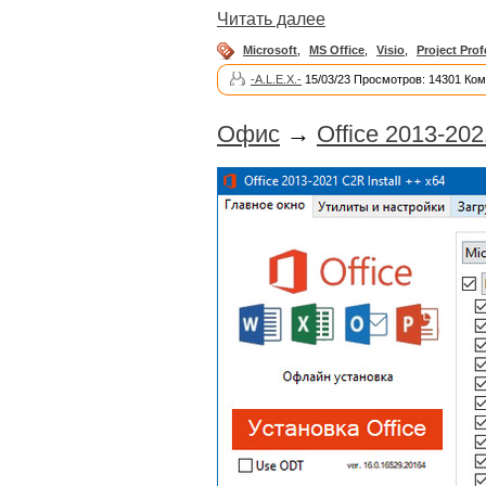
Читать далее
Microsoft
,
MS Office
,
Visio
,
Project Prof
-A.L.E.X.-
15/03/23 Просмотров: 14301 Ком
Офис
→
Office 2013-2021