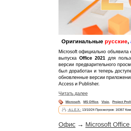
Оригинальные
русские
,
Microsoft официально объявила 
выпуска
Office 2021
для польз
версии предварительного просм
был доработан и теперь доступе
обновленные версии приложений и
Access и Publisher.
Читать далее
Microsoft
,
MS Office
,
Visio
,
Project Prof
-A.L.E.X.-
13/10/24 Просмотров: 16367 Ком
Офис
→
Microsoft Offic