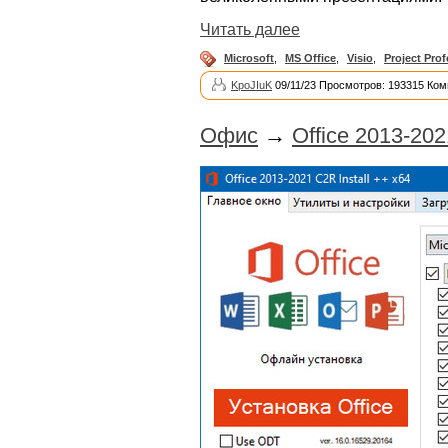
Читать далее
Microsoft
,
MS Office
,
Visio
,
Project Prof
KpoJIuK
09/11/23 Просмотров: 193315 Ком
Офис
→
Office 2013-2021