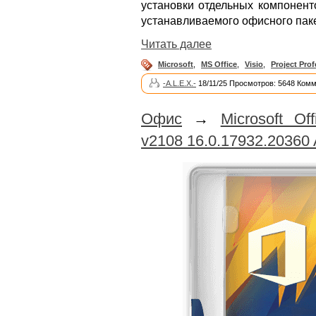
установки отдельных компонент
устанавливаемого офисного паке
Читать далее
Microsoft
,
MS Office
,
Visio
,
Project Prof
-A.L.E.X.-
18/11/25 Просмотров: 5648 Комм
Офис
→
Microsoft O
v2108 16.0.17932.20360 