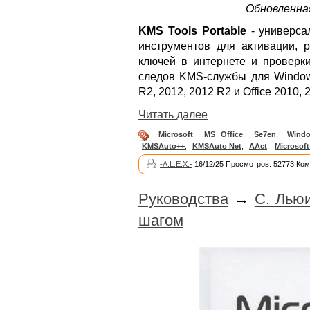
Обновленная
KMS Tools Portable
- универса
инструментов для активации, р
ключей в интернете и проверки
следов KMS-службы для Windows X
R2, 2012, 2012 R2 и Office 2010,
Читать далее
Microsoft
,
MS Office
,
Se7en
,
Wind
KMSAuto++
,
KMSAuto Net
,
AAct
,
Microsoft
-A.L.E.X.-
16/12/25 Просмотров: 52773 Ком
Руководства
→
С. Льюи
шагом