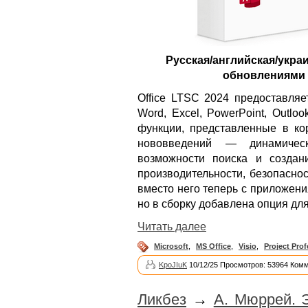
Русская/английская/укра
обновлениями п
Office LTSC 2024 предоставляе
Word, Excel, PowerPoint, Outlo
функции, представленные в кор
нововведений — динамичес
возможности поиска и создан
производительности, безопаснос
вместо него теперь с приложени
но в сборку добавлена опция дл
Читать далее
Microsoft
,
MS Office
,
Visio
,
Project Prof
KpoJIuK
10/12/25 Просмотров: 53964 Комм
Ликбез
→
А. Мюррей. 