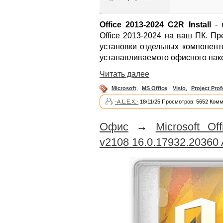
Office 2013-2024 C2R Install
- 
Office 2013-2024 на ваш ПК. П
установки отдельных компонент
устанавливаемого офисного паке
Читать далее
Microsoft
,
MS Office
,
Visio
,
Project Prof
-A.L.E.X.-
18/11/25 Просмотров: 5652 Комм
Офис
→
Microsoft O
v2108 16.0.17932.20360 