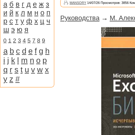
а
б
в
г
д
е
ж
з
MANSORY
14/07/26 Просмотров: 3856 Ко
и
й
к
л
м
н
о
п
Руководства
→
М. Алек
р
с
т
у
ф
х
ц
ч
ш
э
ю
я
0
1
2
3
4
5
7
8
9
a
b
c
d
e
f
g
h
i
j
k
l
m
n
o
p
q
r
s
t
u
v
w
x
y
z
#