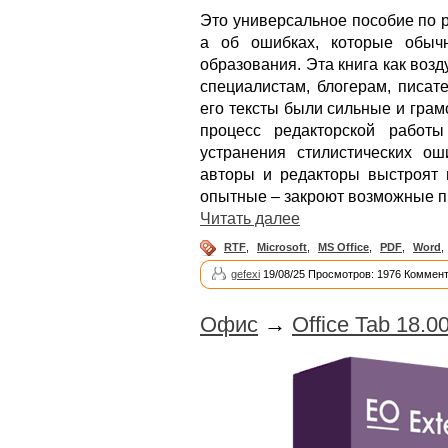
Это универсальное пособие по р
а об ошибках, которые обыч
образования. Эта книга как воз
специалистам, блогерам, писате
его тексты были сильные и гра
процесс редакторской работ
устранения стилистических о
авторы и редакторы выстроят 
опытные – закроют возможные п
Читать далее
RTF
,
Microsoft
,
MS Office
,
PDF
,
Word
,
gefexi
19/08/25 Просмотров: 1976 Коммент
Офис
→
Office Tab 18.0