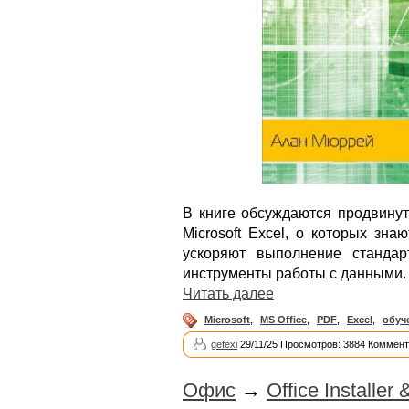
В книге обсуждаются продвинут
Microsoft Excel, о которых зн
ускоряют выполнение станда
инструменты работы с данными.
Читать далее
Microsoft
,
MS Office
,
PDF
,
Excel
,
обуч
gefexi
29/11/25 Просмотров: 3884 Коммент
Офис
→
Office Installer 