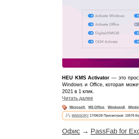
HEU KMS Activator
— это прос
Windows и Office, которая може
2021 в 1 клик.
Читать далее
Microsoft
,
MS Office
,
Windows8
,
Windo
MANSORY
17/06/26 Просмотров: 10576 К
Офис
→
PassFab for Exc