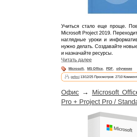
Учиться стало еще проще. По
Microsoft Project 2019. Переход
наглядные уроки и информати
нужно делать. Создавайте новые
и назначайте ресурсы.
Читать далее
Microsoft
,
MS Office
,
PDF
,
обучение
gefexi
13/12/25 Просмотров: 2710 Коммент
Офис
→
Microsoft Offi
Pro + Project Pro / Stan