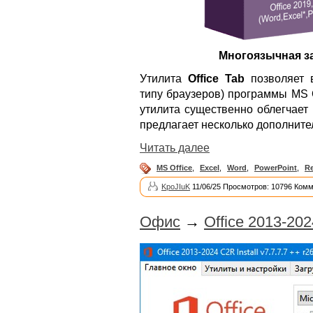
Многоязычная з
Утилита
Office Tab
позволяет 
типу браузеров) программы MS O
утилита существенно облегчает
предлагает несколько дополнит
Читать далее
MS Office
,
Excel
,
Word
,
PowerPoint
,
R
KpoJIuK
11/06/25 Просмотров: 10796 Комм
Офис
→
Office 2013-2024