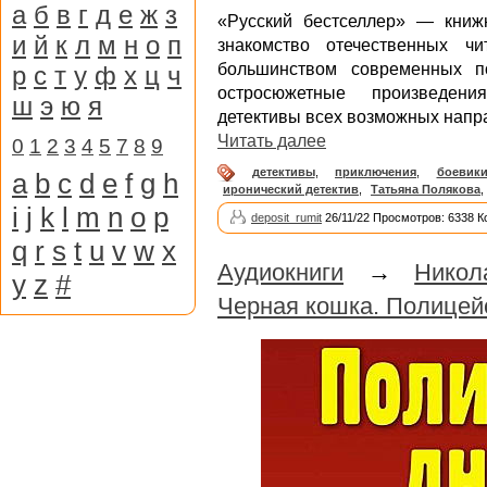
а
б
в
г
д
е
ж
з
«Русский бестселлер» — книжн
и
й
к
л
м
н
о
п
знакомство отечественных ч
большинством современных п
р
с
т
у
ф
х
ц
ч
остросюжетные произведени
ш
э
ю
я
детективы всех возможных напр
Читать далее
0
1
2
3
4
5
7
8
9
детективы
,
приключения
,
боевик
a
b
c
d
e
f
g
h
иронический детектив
,
Татьяна Полякова
,
i
j
k
l
m
n
o
p
deposit_rumit
26/11/22 Просмотров: 6338 К
q
r
s
t
u
v
w
x
Аудиокниги
→
Никол
y
z
#
Черная кошка. Полицей