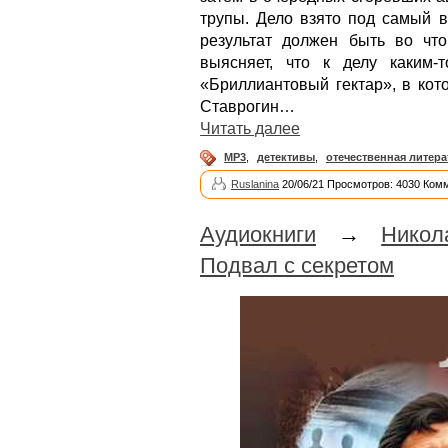
трупы. Дело взято под самый в
результат должен быть во чт
выясняет, что к делу каким-
«Бриллиантовый гектар», в кот
Ставрогин…
Читать далее
MP3
,
детективы
,
отечественная литера
Ruslanina
20/06/21 Просмотров: 4030 Ком
Аудиокниги
→
Никол
Подвал с секретом