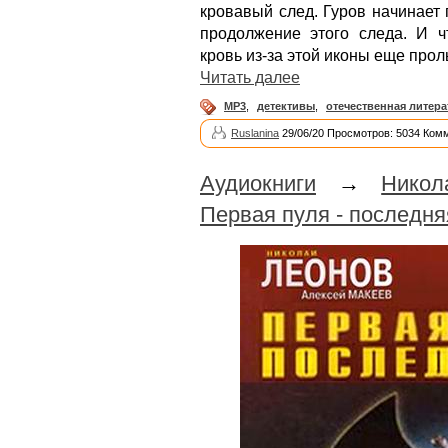
кровавый след. Гуров начинает 
продолжение этого следа. И ч
кровь из-за этой иконы еще про
Читать далее
MP3
,
детективы
,
отечественная литера
Ruslanina
29/06/20 Просмотров: 5034 Ком
Аудиокниги
→
Никол
Первая пуля - последня