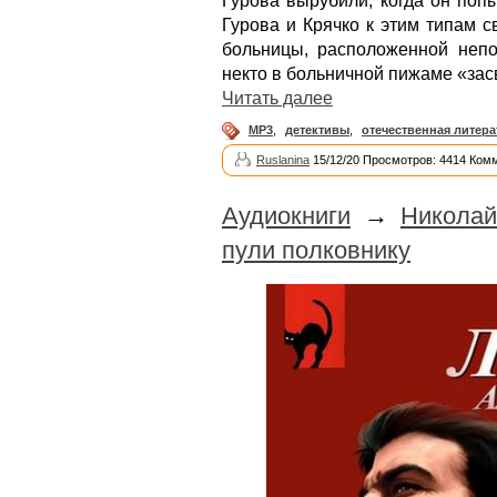
Гурова вырубили, когда он поп
Гурова и Крячко к этим типам с
больницы, расположенной непо
некто в больничной пижаме «за
Читать далее
MP3
,
детективы
,
отечественная литера
Ruslanina
15/12/20 Просмотров: 4414 Ком
Аудиокниги
→
Николай
пули полковнику