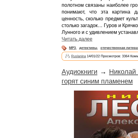
полотном связаны наиболее гро
понимают, что эта картина д
ценность, сколько предмет кул
столько загадок… Гуров и Крячк
Лунного и с удивлением устанав
Читать далее
MP3
,
детективы
,
отечественная литера
Ruslanina
14/01/22 Просмотров: 3364 Ком
Аудиокниги
→
Николай 
горят синим пламенем