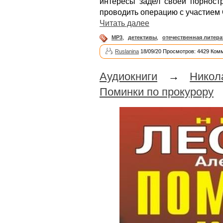
интересы задел своей порност
проводить операцию с участием
Читать далее
MP3
,
детективы
,
отечественная литера
Ruslanina
18/09/20 Просмотров: 4429 Ком
Аудиокниги
→
Никол
Поминки по прокурору