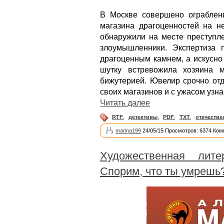
В Москве совершено ограблен
магазина драгоценностей на н
обнаружили на месте преступле
злоумышленники. Экспертиза п
драгоценным камнем, а искусно
шутку встревожила хозяина м
бижутерией. Ювелир срочно отд
своих магазинов и с ужасом узнае
Читать далее
RTF
,
детективы
,
PDF
,
TXT
,
отечестве
marina199
24/05/15 Просмотров: 6374 Ком
Художественная лите
Спорим, что ты умрешь