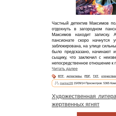
Частный детектив Максимов по
отдохнуть в загородном панс
Максимов находит записку. 
пансионате скоро начнутся у
заблокирована, на улице сильны
было предсказано, начинают и
сыщику, что заключил с неиз
непосредственное отношение к 
Читать далее
RTF
,
детективы
,
PDF
,
TXT
,
отечестве
marina199
15/09/14 Просмотров: 5365 Ком
Художественная литера
жертвенных ягнят