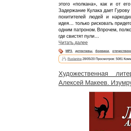
этого «полкана», как и от его
Задержание Кулака дает Гурову
похитителей людей и наркоди
идея… только рисковать придетс
одним патроном. Впрочем, полков
где свистят пули…
Читать далее
MP3
,
детективы
,
боевики
,
отечествен
Ruslanina
28/05/20 Просмотров: 5081 Ком
Художественная лите
Алексей Макеев. Изумр