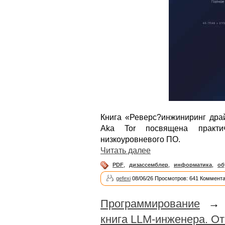
Книга «Реверс?инжиниринг дра
Aka Tor посвящена практич
низкоуровневого ПО.
Читать далее
PDF
,
дизассемблер
,
информатика
,
об
gefexi
08/06/26 Просмотров: 641 Коммента
Программирование
книга LLM-инженера. От