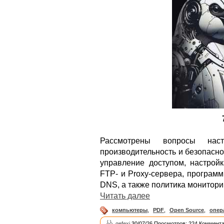
Рассмотрены вопросы нас
производительность и безопасн
управление доступом, настройк
FTP- и Proxy-сервера, програм
DNS, а также политика монитори
Читать далее
компьютеры
,
PDF
,
Open Source
,
опер
gefexi
30/07/26 Просмотров: 224 Коммента