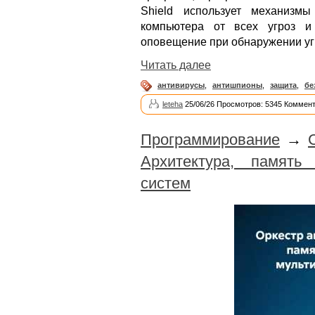
Shield использует механизм
компьютера от всех угроз и
оповещение при обнаружении уг
Читать далее
антивирусы
,
антишпионы
,
защита
,
бе
leteha
25/06/26 Просмотров: 5345 Коммент
Программирование
→
Архитектура, память
систем