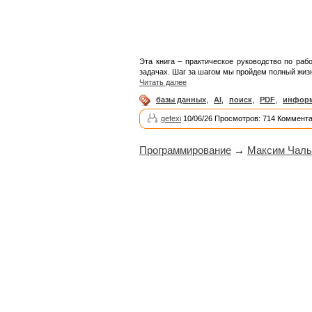
Эта книга – практическое руководство по раб
задачах. Шаг за шагом мы пройдем полный жизн
Читать далее
базы данных
,
AI
,
поиск
,
PDF
,
информ
gefexi
10/06/26 Просмотров: 714 Коммента
Программирование
→
Максим Чалыш