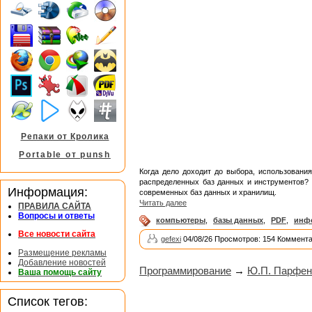
Репаки от Кролика
Portable от punsh
Когда дело доходит до выбора, использовани
распределенных баз данных и инструментов? 
Информация:
современных баз данных и хранилищ.
Читать далее
ПРАВИЛА САЙТА
Вопросы и ответы
компьютеры
,
базы данных
,
PDF
,
инф
Все новости сайта
gefexi
04/08/26 Просмотров: 154 Коммента
Размещение рекламы
Добавление новостей
Программирование
→
Ю.П. Парфен
Ваша помощь сайту
Список тегов: