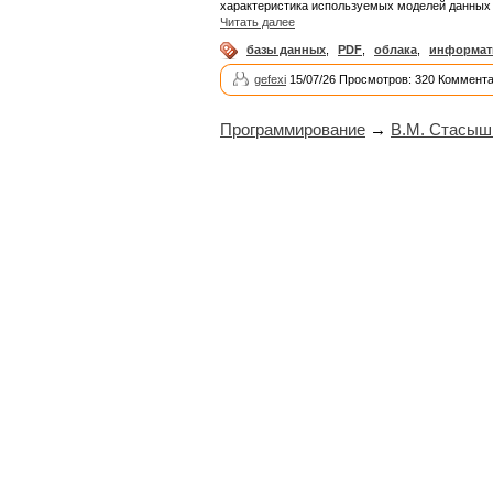
характеристика используемых моделей данных 
Читать далее
базы данных
,
PDF
,
облака
,
информат
gefexi
15/07/26 Просмотров: 320 Коммента
Программирование
→
В.М. Стасыш