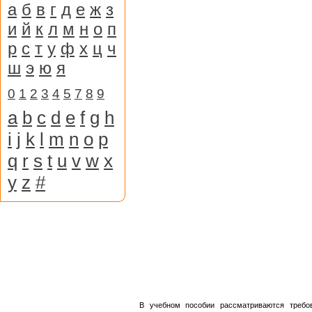
а
б
в
г
д
е
ж
з
и
й
к
л
м
н
о
п
р
с
т
у
ф
х
ц
ч
ш
э
ю
я
0
1
2
3
4
5
7
8
9
a
b
c
d
e
f
g
h
i
j
k
l
m
n
o
p
q
r
s
t
u
v
w
x
y
z
#
В учебном пособии рассматриваются требо