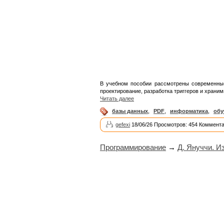
В учебном пособии рассмотрены современные
проектирование, разработка триггеров и храни
Читать далее
базы данных
,
PDF
,
информатика
,
обу
gefexi
18/06/26 Просмотров: 454 Коммента
Программирование
→
Д. Януччи. И