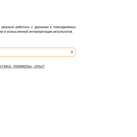
 а реально работать с данными в повседневных
ии и осмысленной интерпретации результатов.
0
ктика, примеры, опыт