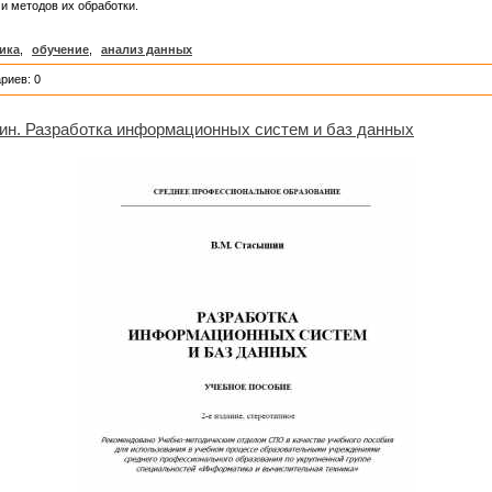
и методов их обработки.
ика
,
обучение
,
анализ данных
риев: 0
ин. Разработка информационных систем и баз данных