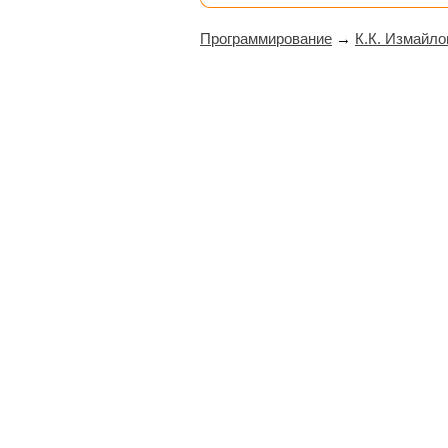
Программирование
→
К.К. Измайло