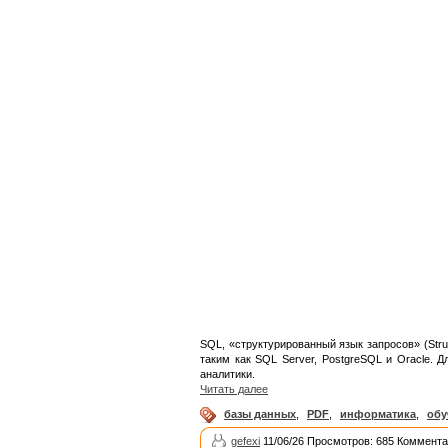
SQL, «структурированный язык запросов» (Str
таким как SQL Server, PostgreSQL и Oracle.
аналитики.
Читать далее
базы данных
,
PDF
,
информатика
,
обу
gefexi
11/06/26 Просмотров: 685 Коммента