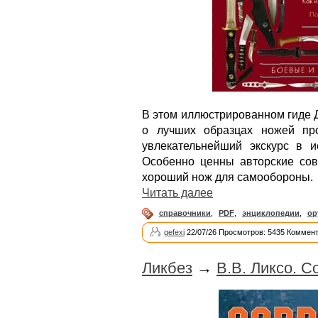
В этом иллюстрированном гиде 
о лучших образцах ножей пр
увлекательнейший экскурс в и
Особенно ценны авторские сов
хороший нож для самообороны.
Читать далее
справочники
,
PDF
,
энциклопедии
,
ор
gefexi
22/07/26 Просмотров: 5435 Коммент
Ликбез
→
В.В. Ликсо. 