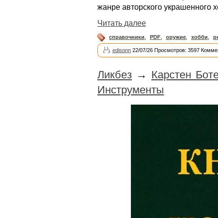
жанре авторского украшенного х
Читать далее
справочники
,
PDF
,
оружие
,
хобби
,
р
edisonn
22/07/26 Просмотров: 3597 Комме
Ликбез
→
Карстен Боте
Инструменты