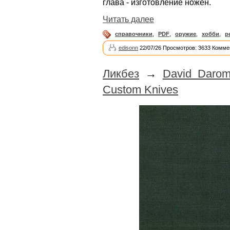
глава - изготовление ножен.
Читать далее
справочники
,
PDF
,
оружие
,
хобби
,
р
edisonn
22/07/26 Просмотров: 3633 Комме
Ликбез
→
David Darom
Custom Knives