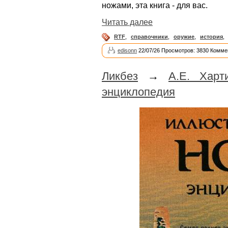
ножами, эта книга - для вас.
Читать далее
RTF
,
справочники
,
оружие
,
история
,
edisonn
22/07/26 Просмотров: 3830 Комме
Ликбез
→
А.Е. Харт
энциклопедия