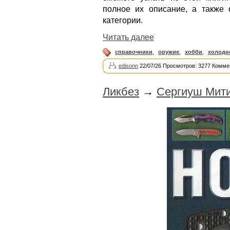
полное их описание, а также
категории.
Читать далее
справочники
,
оружие
,
хобби
,
холодн
edisonn
22/07/26 Просмотров: 3277 Комме
Ликбез
→
Сергиуш Мити