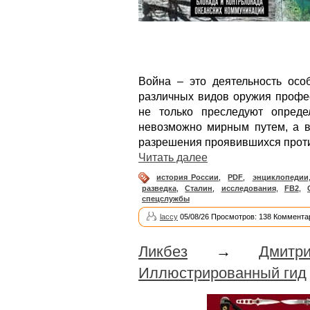
Война – это деятельность осо
различных видов оружия профе
не только преследуют опреде
невозможно мирным путем, а в
разрешения проявившихся прот
Читать далее
история России
,
PDF
,
энциклопедии
разведка
,
Сталин
,
исследования
,
FB2
,
спецслужбы
laccy
05/08/26 Просмотров: 138 Коммента
Ликбез
→
Дмит
Иллюстрированный гид