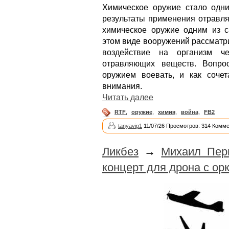
Химическое оружие стало одн
результаты применения отравл
химическое оружие одним из 
этом виде вооружений рассматр
воздействие на организм ч
отравляющих веществ. Вопро
оружием воевать, и как соче
внимания.
Читать далее
RTF
,
оружие
,
химия
,
война
,
FB2
tanyavip1
11/07/26 Просмотров: 314 Комме
Ликбез
→
Михаил Перв
концерт для дрона с ор