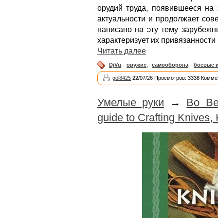
орудий труда, появившееся на 
актуальности и продолжает сов
написано на эту тему зарубежн
характеризует их привязанности 
Читать далее
DjVu
,
оружие
,
самооборона
,
боевые и
gol8425
22/07/26 Просмотров: 3338 Комме
Умелые руки
→
Bo Be
guide to Crafting Knives