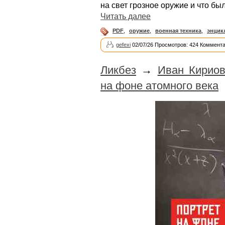
на свет грозное оружие и что был
Читать далее
PDF
,
оружие
,
военная техника
,
энцик
gefexi
02/07/26 Просмотров: 424 Коммента
Ликбез
→
Иван Кириов
на фоне атомного века