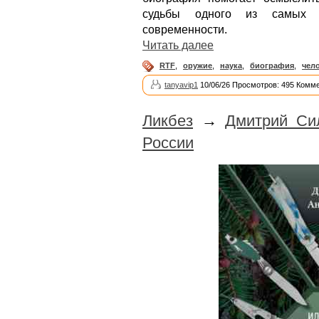
судьбы одного из самых 
современности.
Читать далее
RTF
,
оружие
,
наука
,
биография
,
чел
tanyavip1
10/06/26 Просмотров: 495 Комме
Ликбез
→
Дмитрий Си
России