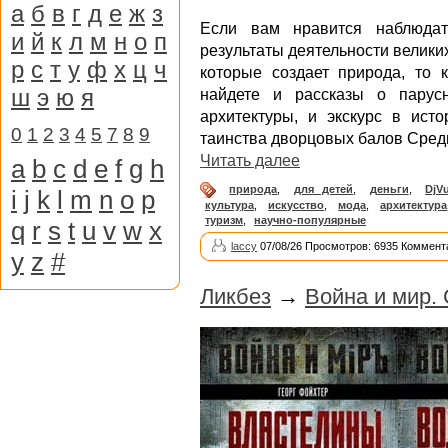
а
б
в
г
д
е
ж
з
Если вам нравится наблюдат
и
й
к
л
м
н
о
п
результаты деятельности велик
р
с
т
у
ф
х
ц
ч
которые создает природа, то 
ш
э
ю
я
найдете и рассказы о парус
архитектуры, и экскурс в ист
0
1
2
3
4
5
7
8
9
таинства дворцовых балов Сред
Читать далее
a
b
c
d
e
f
g
h
природа
,
для детей
,
деньги
,
DjV
i
j
k
l
m
n
o
p
культура
,
искусство
,
мода
,
архитектура
туризм
,
научно-популярные
q
r
s
t
u
v
w
x
laccy
07/08/26 Просмотров: 6935 Коммент
y
z
#
Ликбез
→
Война и мир. 