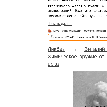
терминология по ножам. Бол
технических данных ножей с
иллюстраций. Все это систем
позволяет легко найти нужный но
Читать далее
DjVu
,
энциклопедии
,
оружие
,
историч
edisonn
22/07/26 Просмотров: 3340 Комме
Ликбез
→
Витали
Химическое оружие от
века