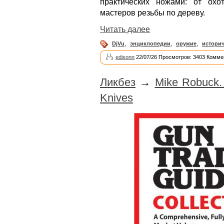
практических ножами: от ох
мастеров резьбы по дереву.
Читать далее
DjVu
,
энциклопедии
,
оружие
,
историч
edisonn
22/07/26 Просмотров: 3403 Комме
Ликбез
→
Mike Robuck. 
Knives