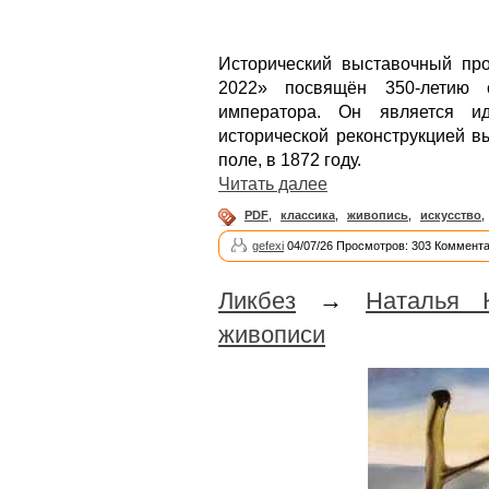
Исторический выставочный про
2022» посвящён 350-летию 
императора. Он является и
исторической реконструкцией в
поле, в 1872 году.
Читать далее
PDF
,
классика
,
живопись
,
искусство
,
gefexi
04/07/26 Просмотров: 303 Коммента
Ликбез
→
Наталья 
живописи