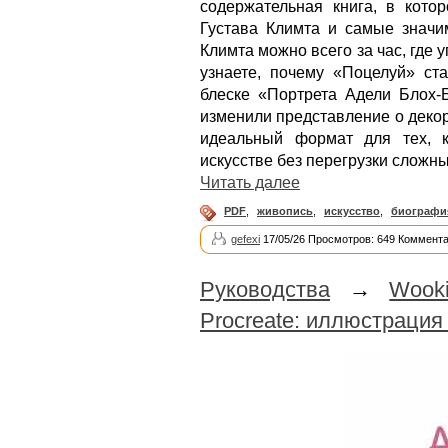
содержательная книга, в кот
Густава Климта и самые значи
Климта можно всего за час, где 
узнаете, почему «Поцелуй» ст
блеске «Портрета Адели Блох-Б
изменили представление о декор
идеальный формат для тех, к
искусстве без перегрузки сложн
Читать далее
PDF
,
живопись
,
искусство
,
биографи
gefexi
17/05/26 Просмотров: 649 Коммента
Руководства
→
Wook
Procreate: иллюстрация 