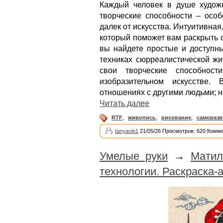
Каждый человек в душе художн
творческие способности – особ
далек от искусства. Интуитивная
который поможет вам раскрыть с
вы найдете простые и доступн
техниках сюрреалистической жи
свои творческие способно
изобразительном искусстве.
отношениях с другими людьми; н
Читать далее
RTF
,
живопись
,
рисование
,
саморазв
tanyavip1
21/05/26 Просмотров: 620 Комме
Умелые руки
→
Матил
технологии. Раскраска-