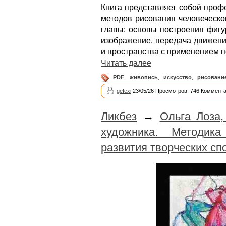
Книга представляет собой проф
методов рисования человеческо
главы: основы построения фигу
изображение, передача движени
и пространства с применением 
Читать далее
PDF
,
живопись
,
искусство
,
рисовани
gefexi
23/05/26 Просмотров: 746 Коммента
Ликбез
→
Ольга Лоза,
художника. Методик
развития творческих сп