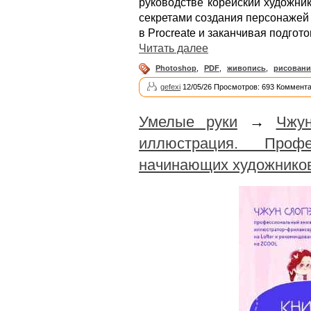
руководстве корейский художни
секретами создания персонажей 
в Procreate и заканчивая подгот
Читать далее
Photoshop
,
PDF
,
живопись
,
рисовани
gefexi
12/05/26 Просмотров: 693 Коммента
Умелые руки
→
Чжу
иллюстрация. Проф
начинающих художников