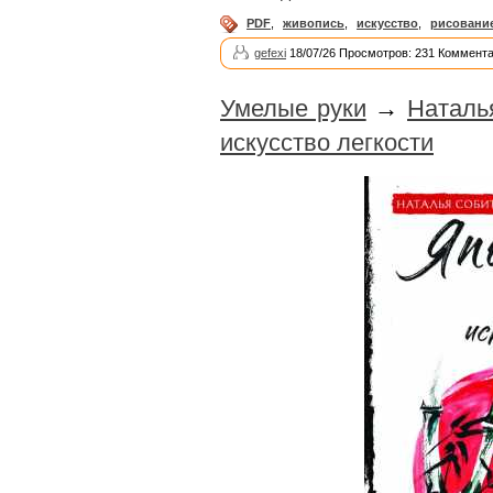
PDF
,
живопись
,
искусство
,
рисовани
gefexi
18/07/26 Просмотров: 231 Коммента
Умелые руки
→
Наталь
искусство легкости