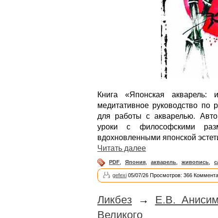
Книга «Японская акварель: 
медитативное руководство по р
для работы с акварелью. Авто
уроки с философскими раз
вдохновленными японской эстет
Читать далее
PDF
,
Япония
,
акварель
,
живопись
,
с
gefexi
05/07/26 Просмотров: 366 Коммента
Ликбез
→
Е.В. Аниси
Великого