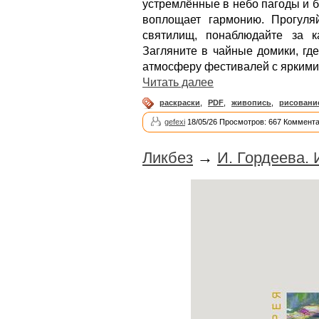
устремлённые в небо пагоды и 
воплощает гармонию. Прогуля
святилищ, понаблюдайте за к
Загляните в чайные домики, где
атмосферу фестивалей с ярким
Читать далее
раскраски
,
PDF
,
живопись
,
рисовани
gefexi
18/05/26 Просмотров: 667 Коммента
Ликбез
→
И. Гордеева.