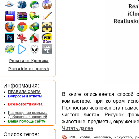
Репаки от Кролика
Portable от punsh
Информация:
ПРАВИЛА САЙТА
В книге описывается способ 
Вопросы и ответы
компьютере, при котором испо
Все новости сайта
Полностью исключен этап самос
Размещение рекламы
чистого листа». Рисунок фор
Добавление новостей
животные, предметы, окру жение
Ваша помощь сайту
Читать далее
Список тегов:
PDF
,
хобби
,
живопись
,
искусство
,
р