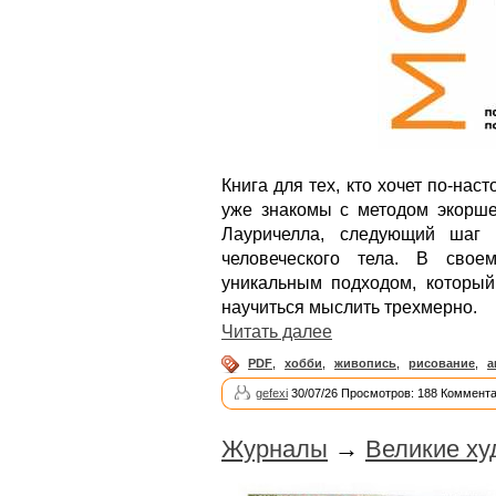
Книга для тех, кто хочет по-нас
уже знакомы с методом экорш
Лауричелла, следующий шаг 
человеческого тела. В свое
уникальным подходом, который 
научиться мыслить трехмерно.
Читать далее
PDF
,
хобби
,
живопись
,
рисование
,
а
gefexi
30/07/26 Просмотров: 188 Коммента
Журналы
→
Великие ху