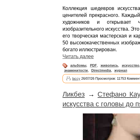
Коллекция шедевров искусств
ценителей прекрасного. Кажды
художников и открывает ч
изобразительного искусства. Эт
его творческая мастерская и к
50 высококачественных изобра
богато иллюстрирован.
Читать далее
альбомы
,
PDF
,
живопись
,
искусство
знаменитости
,
Directmedia
,
журнал
laccy
26/07/26 Просмотров: 11753 Коммен
Ликбез
→
Стефано Кау
искусства с головы до п