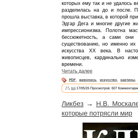
которых ему так и не удалось 
разделилась на до и после. 
прошла выставка, в которой пр
Эдгар Дега и многие другие 
импрессионизма. Полотна мас
бессюжетность, а сами они 
существованию, но именно их
искусства XX века. В наст
живописцев, кардинально изм
времени.
Читать далее
PDF
,
живопись
,
искусство
,
картины
,
brij
17/05/26 Просмотров: 607 Комментарие
Ликбез
→
Н.В. Москал
которые потрясли мир