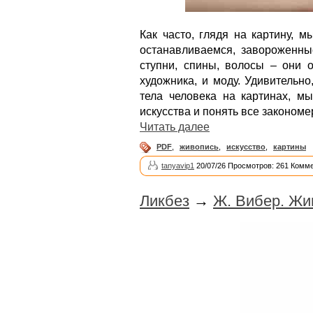
Как часто, глядя на картину, 
останавливаемся, завороженны
ступни, спины, волосы – они о
художника, и моду. Удивительно
тела человека на картинах, м
искусства и понять все закономе
Читать далее
PDF
,
живопись
,
искусство
,
картины
tanyavip1
20/07/26 Просмотров: 261 Комме
Ликбез
→
Ж. Вибер. Жи