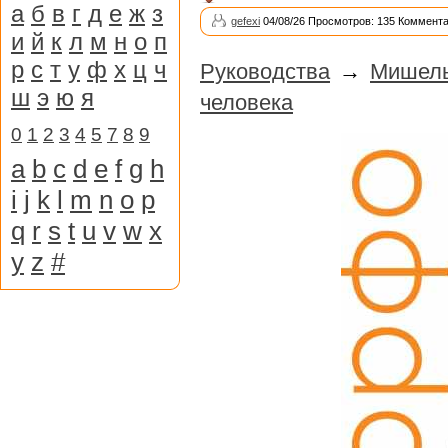
а
б
в
г
д
е
ж
з
gefexi
04/08/26 Просмотров: 135 Коммента
и
й
к
л
м
н
о
п
р
с
т
у
ф
х
ц
ч
Руководства
→
Мишель
ш
э
ю
я
человека
0
1
2
3
4
5
7
8
9
a
b
c
d
e
f
g
h
i
j
k
l
m
n
o
p
q
r
s
t
u
v
w
x
y
z
#