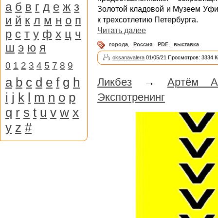
а
б
в
г
д
е
ж
з
Золотой кладовой и Музеем Уфи
и
й
к
л
м
н
о
п
к трехсотлетию Петербурга.
Читать далее
р
с
т
у
ф
х
ц
ч
ш
э
ю
я
города
,
Россия
,
PDF
,
выставка
oksanavalera
01/05/21 Просмотров: 3334 
0
1
2
3
4
5
7
8
9
a
b
c
d
e
f
g
h
Ликбез
→
Артём А
i
j
k
l
m
n
o
p
Экспотренинг
q
r
s
t
u
v
w
x
y
z
#