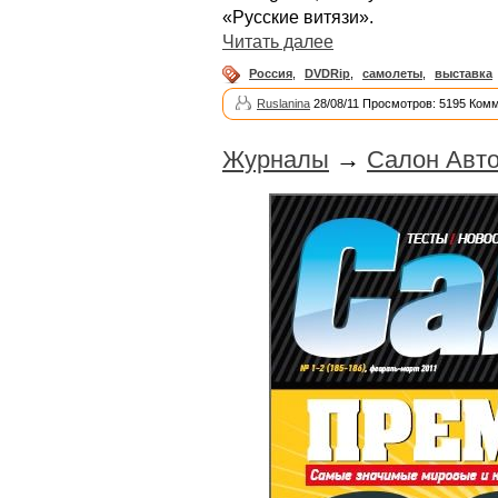
«Русские витязи».
Читать далее
Россия
,
DVDRip
,
самолеты
,
выставка
Ruslanina
28/08/11 Просмотров: 5195 Комм
Журналы
→
Салон Авто