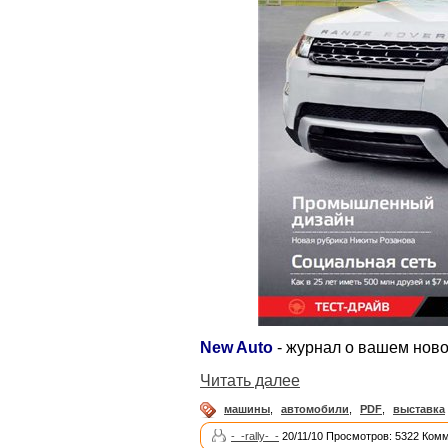
New Auto
- журнал о вашем нов
Читать далее
машины
,
автомобили
,
PDF
,
выставка
-_-rally-_-
20/11/10 Просмотров: 5322 Комм