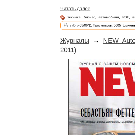
Читать далее
техника
,
бизнес
,
автомобили
,
PDF
,
в
svDro
05/06/11 Просмотров: 5605 Коммент
Журналы
→
NEW Auto
2011)