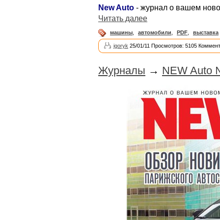
New Auto
- журнал о вашем нов
Читать далее
машины
,
автомобили
,
PDF
,
выставка
igoryk
25/01/11 Просмотров: 5105 Коммент
Журналы
→
NEW Auto №