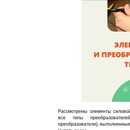
Рассмотрены элементы силовой
все типы преобразовател
пpeoбpaзoвaтeли), выполненные