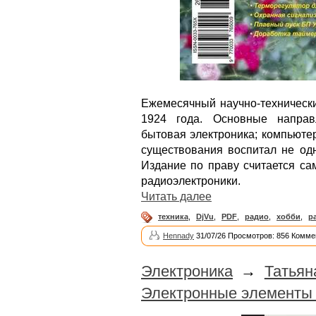
Ежемесячный научно-технически
1924 года. Основные направл
бытовая электроника; компьюте
существования воспитал не од
Издание по праву считается с
радиоэлектроники.
Читать далее
техника
,
DjVu
,
PDF
,
радио
,
хобби
,
р
Hennady
31/07/26 Просмотров: 856 Комме
Электроника
→
Татьян
Электронные элементы 