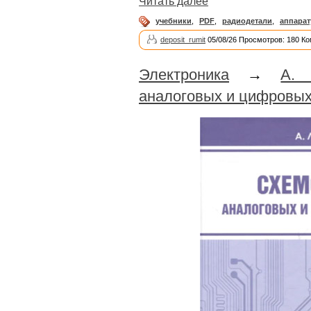
Читать далее
учебники
,
PDF
,
радиодетали
,
аппарат
deposit_rumit
05/08/26 Просмотров: 180 Ко
Электроника
→
А. 
аналоговых и цифровых