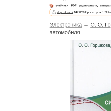
учебники
,
PDF
,
радиодетали
,
аппарат
deposit_rumit
04/08/26 Просмотров: 153 Ко
Электроника
→
О. О. Г
автомобиля