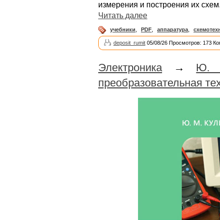
измерения и построения их схем
Читать далее
учебники
,
PDF
,
аппаратура
,
схемотех
deposit_rumit
05/08/26 Просмотров: 173 Ко
Электроника
→
Ю. 
преобразовательная те