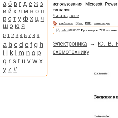
а
б
в
г
д
е
ж
з
использования Microsoft Pow
и
й
к
л
м
н
о
п
сигналов.
Читать далее
р
с
т
у
ф
х
ц
ч
учебники
,
DjVu
,
PDF
,
аппаратура
ш
э
ю
я
gefexi
07/08/26 Просмотров: 77 Комментар
0
1
2
3
4
5
7
8
9
Электроника
→
Ю. В. 
a
b
c
d
e
f
g
h
схемотехнику
i
j
k
l
m
n
o
p
q
r
s
t
u
v
w
x
y
z
#