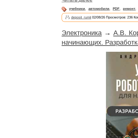
учебники
,
автомобили
,
PDF
,
ремонт
,
deposit_rumit
02/08/26 Просмотров: 236 Ко
Электроника
→
А.В. Ко
начинающих. Разработка